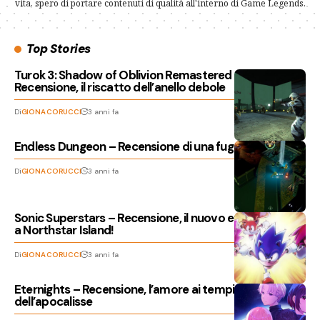
vita, spero di portare contenuti di qualità all'interno di Game Legends.
Top Stories
Turok 3: Shadow of Oblivion Remastered –
Recensione, il riscatto dell’anello debole
Di
GIONA CORUCCI
3 anni fa
Endless Dungeon – Recensione di una fuga infinita
Di
GIONA CORUCCI
3 anni fa
Sonic Superstars – Recensione, il nuovo eroico viaggio
a Northstar Island!
Di
GIONA CORUCCI
3 anni fa
Eternights – Recensione, l’amore ai tempi
dell’apocalisse