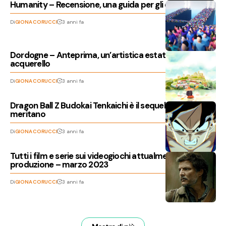
Humanity – Recensione, una guida per gli esseri umani
Di
GIONA CORUCCI
3 anni fa
Dordogne – Anteprima, un’artistica estate ad
acquerello
Di
GIONA CORUCCI
3 anni fa
Dragon Ball Z Budokai Tenkaichi è il sequel che i Saiyan
meritano
Di
GIONA CORUCCI
3 anni fa
Tutti i film e serie sui videogiochi attualmente in
produzione – marzo 2023
Di
GIONA CORUCCI
3 anni fa