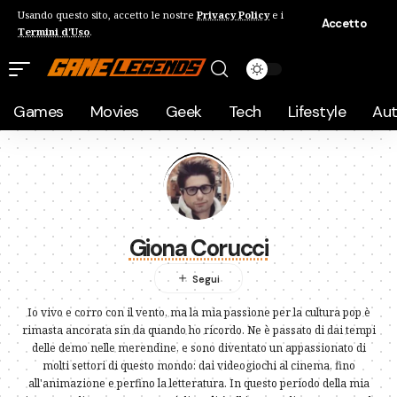
Usando questo sito, accetto le nostre
Privacy Policy
e i
Accetto
Termini d'Uso
.
Games
Movies
Geek
Tech
Lifestyle
Au
Giona Corucci
Io vivo e corro con il vento, ma la mia passione per la cultura pop è
rimasta ancorata sin da quando ho ricordo. Ne è passato di dai tempi
delle demo nelle merendine, e sono diventato un appassionato di
molti settori di questo mondo: dai videogiochi al cinema, fino
all'animazione e perfino la letteratura. In questo periodo della mia