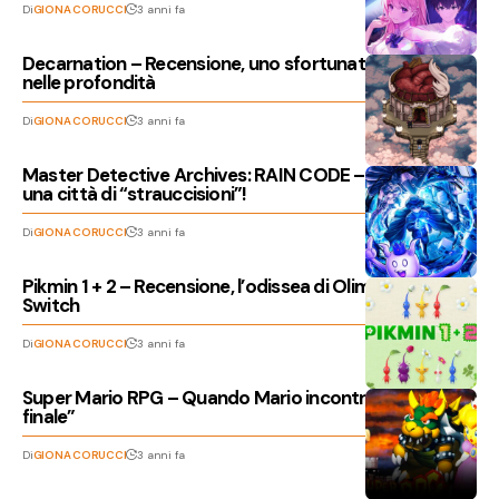
Di
GIONA CORUCCI
3 anni fa
Decarnation – Recensione, uno sfortunato viaggio
nelle profondità
Di
GIONA CORUCCI
3 anni fa
Master Detective Archives: RAIN CODE – Recensione,
una città di “strauccisioni”!
Di
GIONA CORUCCI
3 anni fa
Pikmin 1 + 2 – Recensione, l’odissea di Olimar ritorna su
Switch
Di
GIONA CORUCCI
3 anni fa
Super Mario RPG – Quando Mario incontrò la “fantasia
finale”
Di
GIONA CORUCCI
3 anni fa