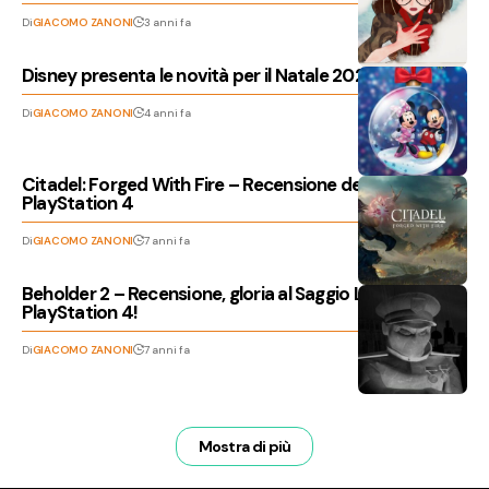
Di
GIACOMO ZANONI
3 anni fa
Disney presenta le novità per il Natale 2022
Di
GIACOMO ZANONI
4 anni fa
Citadel: Forged With Fire – Recensione della versione
PlayStation 4
Di
GIACOMO ZANONI
7 anni fa
Beholder 2 – Recensione, gloria al Saggio Leader su
PlayStation 4!
Di
GIACOMO ZANONI
7 anni fa
Mostra di più