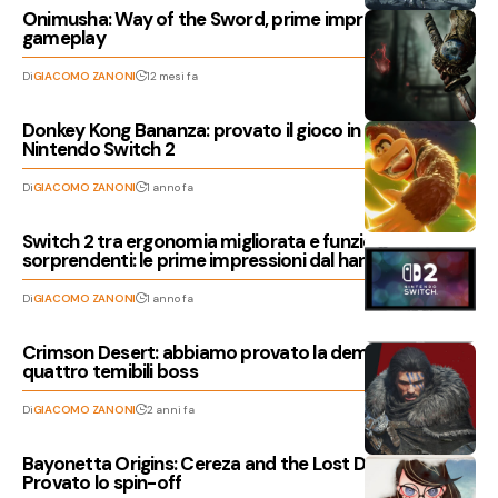
Onimusha: Way of the Sword, prime impressioni sul
gameplay
Di
GIACOMO ZANONI
12 mesi fa
Donkey Kong Bananza: provato il gioco in arrivo su
Nintendo Switch 2
Di
GIACOMO ZANONI
1 anno fa
Switch 2 tra ergonomia migliorata e funzionalità
sorprendenti: le prime impressioni dal hands-on
Di
GIACOMO ZANONI
1 anno fa
Crimson Desert: abbiamo provato la demo con
quattro temibili boss
Di
GIACOMO ZANONI
2 anni fa
Bayonetta Origins: Cereza and the Lost Demon –
Provato lo spin-off