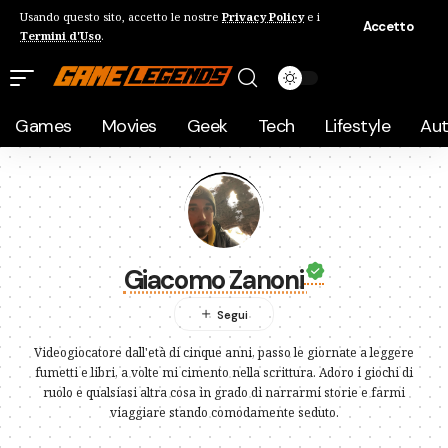
Usando questo sito, accetto le nostre
Privacy Policy
e i
Accetto
Termini d'Uso
.
Games
Movies
Geek
Tech
Lifestyle
Au
Giacomo Zanoni
Videogiocatore dall'età di cinque anni, passo le giornate a leggere
fumetti e libri, a volte mi cimento nella scrittura. Adoro i giochi di
ruolo e qualsiasi altra cosa in grado di narrarmi storie e farmi
viaggiare stando comodamente seduto.