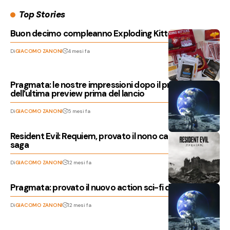
Top Stories
Buon decimo compleanno Exploding Kittens!
Di
GIACOMO ZANONI
4 mesi fa
Pragmata: le nostre impressioni dopo il provato
dell’ultima preview prima del lancio
Di
GIACOMO ZANONI
5 mesi fa
Resident Evil: Requiem, provato il nono capitolo della
saga
Di
GIACOMO ZANONI
12 mesi fa
Pragmata: provato il nuovo action sci-fi di Capcom
Di
GIACOMO ZANONI
12 mesi fa