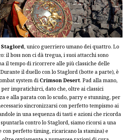
o
Staglord
, unico guerriero umano dei quattro. Lo
o: il boss non ci dà tregua, i suoi attacchi sono
a il tempo di ricorrere alle più classiche delle
 Durante il duello con lo Staglord (botte a parte), è
 combat system di
Crimson Desert
. Pad alla mano,
r impratichirci, dato che, oltre ai classici
za e alla parata con lo scudo, parry e stunning, per
 necessario sincronizzarsi con perfetto tempismo ai
ndole in una sequenza di tasti e azioni che ricorda
r spuntarla contro lo Staglord, siamo ricorsi a una
te con perfetto timing, ricaricano la stamina) e
vi, oltre ovviamente a numerose razioni di cura.