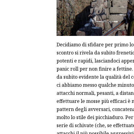
Decidiamo di sfidare per primo l
scontro si rivela da subito frenetic
potenti e rapidi, lasciandoci appen
panic roll per non finire a fettine.
da subito evidente la qualità del
ci abbiamo messo qualche minuto pe
attacchi normali, pesanti, a distan
effettuare le mosse più efficaci è
pattern degli avversari, concatena
molto lo stile dei picchiaduro. Pe
serie di schivate (che, se effettua
attacchi il più possibile aggressi