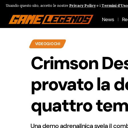
Usando questo sito, accetto le nostre
Privacy Policy
e i
Termini d'Uso
News
Re
VIDEOGIOCHI
Crimson Des
provato la 
quattro temi
Una demo adrenalinica svela il com