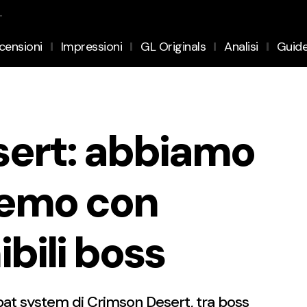
.
censioni
Impressioni
GL Originals
Analisi
Guid
ert: abbiamo
demo con
bili boss
bat system di Crimson Desert, tra boss