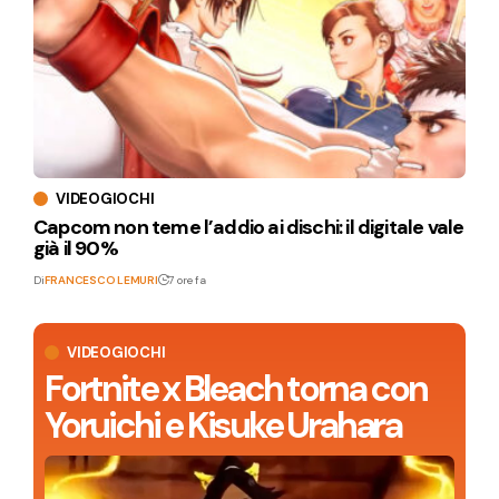
VIDEOGIOCHI
Capcom non teme l’addio ai dischi: il digitale vale
già il 90%
Di
FRANCESCO LEMURI
7 ore fa
VIDEOGIOCHI
Fortnite x Bleach torna con
Yoruichi e Kisuke Urahara