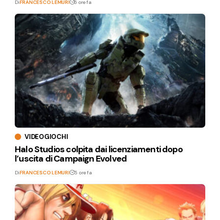
Di
FRANCESCO LEMURI
6 ore fa
VIDEOGIOCHI
Halo Studios colpita dai licenziamenti dopo
l’uscita di Campaign Evolved
Di
FRANCESCO LEMURI
5 ore fa