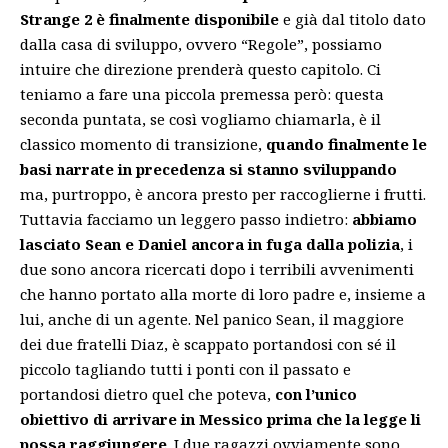
Strange 2 è finalmente disponibile
e già dal titolo dato
dalla casa di sviluppo, ovvero “Regole”, possiamo
intuire che direzione prenderà questo capitolo. Ci
teniamo a fare una piccola premessa però: questa
seconda puntata, se così vogliamo chiamarla, è il
classico momento di transizione,
quando finalmente le
basi narrate in precedenza si stanno sviluppando
ma, purtroppo, è ancora presto per raccoglierne i frutti.
Tuttavia facciamo un leggero passo indietro:
abbiamo
lasciato Sean e Daniel ancora in fuga dalla polizia
, i
due sono ancora ricercati dopo i terribili avvenimenti
che hanno portato alla morte di loro padre e, insieme a
lui, anche di un agente. Nel panico Sean, il maggiore
dei due fratelli Diaz, è scappato portandosi con sé il
piccolo tagliando tutti i ponti con il passato e
portandosi dietro quel che poteva,
con l’unico
obiettivo di arrivare in Messico prima che la legge li
possa raggiungere
. I due ragazzi ovviamente sono