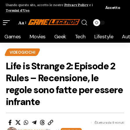
Usando questo sito, accetto le nostre
Privacy Policy
e i
Accetto
Termini d'Uso
.
Aa
Games
Movies
Geek
Tech
Lifestyle
Au
VIDEOGIOCHI
Life is Strange 2: Episode 2
Rules – Recensione, le
regole sono fatte per essere
infrante
Lettura da 8 minuti