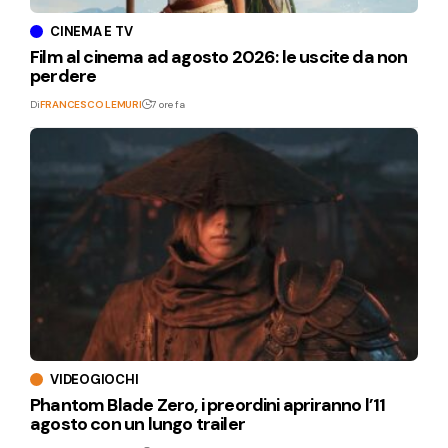
CINEMA E TV
Film al cinema ad agosto 2026: le uscite da non
perdere
Di
FRANCESCO LEMURI
7 ore fa
VIDEOGIOCHI
Phantom Blade Zero, i preordini apriranno l’11
agosto con un lungo trailer