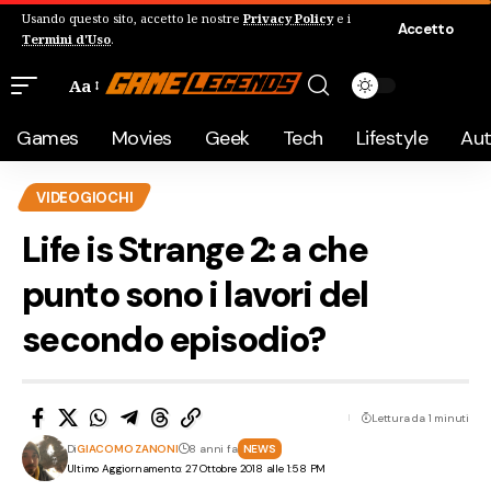
Usando questo sito, accetto le nostre
Privacy Policy
e i
Accetto
Termini d'Uso
.
Aa
Games
Movies
Geek
Tech
Lifestyle
Au
VIDEOGIOCHI
Life is Strange 2: a che
punto sono i lavori del
secondo episodio?
Lettura da 1 minuti
Di
GIACOMO ZANONI
8 anni fa
NEWS
Ultimo Aggiornamento: 27 Ottobre 2018 alle 1:58 PM