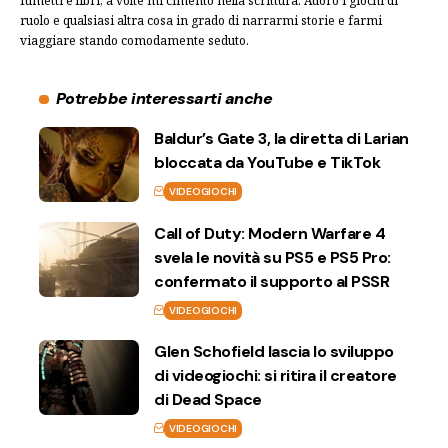
fumetti e libri, a volte mi cimento nella scrittura. Adoro i giochi di
ruolo e qualsiasi altra cosa in grado di narrarmi storie e farmi
viaggiare stando comodamente seduto.
Potrebbe interessarti anche
Baldur’s Gate 3, la diretta di Larian
bloccata da YouTube e TikTok
VIDEOGIOCHI
Call of Duty: Modern Warfare 4
svela le novità su PS5 e PS5 Pro:
confermato il supporto al PSSR
VIDEOGIOCHI
Glen Schofield lascia lo sviluppo
di videogiochi: si ritira il creatore
di Dead Space
VIDEOGIOCHI