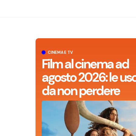
CINEMA E TV
Film al cinema ad
agosto 2026: le usc
da non perdere