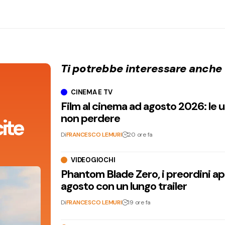
Ti potrebbe interessare anche
CINEMA E TV
Film al cinema ad agosto 2026: le 
non perdere
ite
Di
FRANCESCO LEMURI
20 ore fa
VIDEOGIOCHI
Phantom Blade Zero, i preordini apr
agosto con un lungo trailer
Di
FRANCESCO LEMURI
19 ore fa