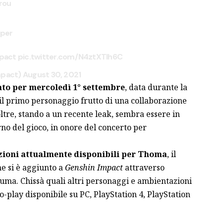
orou
eper
pact
pic.twitter.com/N4ztXTlh6C
mpact)
August 30, 2021
sato per mercoledì 1° settembre
, data durante la
 il primo personaggio frutto di una collaborazione
ltre, stando a
un recente leak
, sembra essere in
rno del gioco, in onore del concerto per
zioni attualmente disponibili per Thoma
, il
e si è aggiunto a
Genshin Impact
attraverso
uma. Chissà quali altri personaggi e ambientazioni
to-play disponibile su PC, PlayStation 4, PlayStation