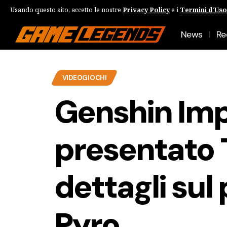
Usando questo sito, accetto le nostre
Privacy Policy
e i
Termini d'Uso
News
Re
VIDEOGIOCHI
Genshin Imp
presentato T
dettagli sul
Pyro