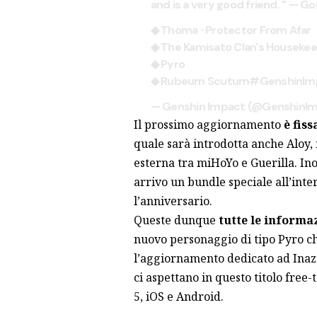
and is a very good friend. " — G
◆ Thoma ‧ Protector From Afar
◆ The Kamisato Clan's Houseke
◆ Pyro
◆ Rubeum Scutum
#GenshinIm
— Genshin Impact (@GenshinI
Il prossimo aggiornamento
è fis
quale sarà introdotta anche Aloy,
esterna tra miHoYo e Guerilla. Ino
arrivo un bundle speciale all’inte
l’anniversario.
Queste dunque
tutte le informa
nuovo personaggio di tipo Pyro ch
l’aggiornamento dedicato ad Inaz
ci aspettano in questo titolo free-
5, iOS e Android.