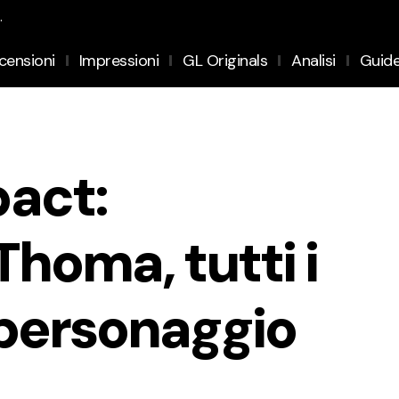
.
censioni
Impressioni
GL Originals
Analisi
Guid
act:
homa, tutti i
 personaggio