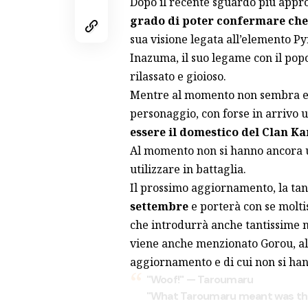
Dopo il recente
sguardo più appr
grado di poter confermare che 
sua visione legata all’elemento Py
Inazuma, il suo legame con il popo
rilassato e gioioso.
Mentre al momento non sembra ess
personaggio, con
forse in arrivo 
essere il domestico del Clan K
Al momento non si hanno ancora ult
utilizzare in battaglia.
Il prossimo aggiornamento, la
tan
settembre
e porterà con se molti
che introdurrà anche tantissime n
viene anche menzionato Gorou, al
aggiornamento e di cui non si hann
"Woof!" — Taroumaru
"What Taroumaru meant was that