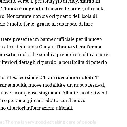
ofondito
verso il personaggio di Aloy,
siamo in
Thoma è in grado di usare le lance
, oltre alla
ro. Nonostante non sia originario dell’isola di
lo è molto forte, grazie al suo modo di fare
ere presente un banner ufficiale per il nuovo
un altro dedicato a Ganyu
,
Thoma si conferma
amisato
, ruolo che sembra prendere molto a cuore.
eriori dettagli riguardo la possibilità di poterlo
to attesa versione 2.1
,
arriverà mercoledì 1°
ssime novità, nuove modalità e un nuovo festival,
uove ricompense stagionali. All’interno del tweet
tro personaggio introdotto con il nuovo
o ulteriori informazioni ufficiali.
 Thoma is very good at taking care of people