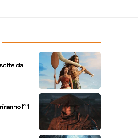
uscite da
iranno l’11