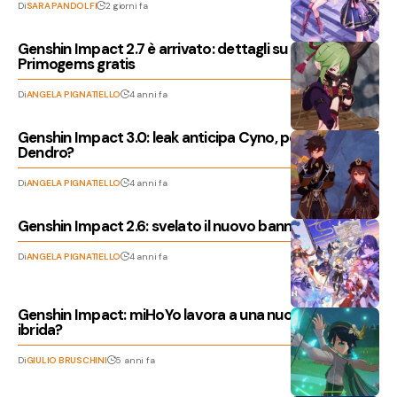
Di
SARA PANDOLFI
2 giorni fa
Genshin Impact 2.7 è arrivato: dettagli su novità e
Primogems gratis
Di
ANGELA PIGNATIELLO
4 anni fa
Genshin Impact 3.0: leak anticipa Cyno, personaggio di
Dendro?
Di
ANGELA PIGNATIELLO
4 anni fa
Genshin Impact 2.6: svelato il nuovo banner?
Di
ANGELA PIGNATIELLO
4 anni fa
Genshin Impact: miHoYo lavora a una nuova arma
ibrida?
Di
GIULIO BRUSCHINI
5 anni fa