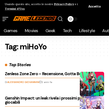
Usando questo sito, accetto le nostre
Privacy Policy
e i
Accetto
Termini d'Uso
.
Games
Movies
Geek
Tech
Lifestyle
Au
Tag:
miHoYo
Top Stories
Zenless Zone Zero – Recensione, Gotta Beat ‘Em All!
Di
ALESSANDRO GIOVANNINI
2 anni fa
Genshin Impact: un leak rivela i prossimi personaggi
giocabili