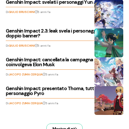
Genshin Impact: svelati i personaggi Yun Jin e Shenhe
Di
GIULIO BRUSCHINI
5 anni fa
Genshin Impact 2.3: leak svela i personaggi in arrivo col
doppio banner?
Di
GIULIO BRUSCHINI
5 anni fa
Genshin Impact: cancellata la campagna che
coinvolgeva Elon Musk
Di
JACOPO ZUMA CERQUA
5 anni fa
Genshin Impact: presentato Thoma, tutti i dettagli sul
personaggio Pyro
Di
JACOPO ZUMA CERQUA
5 anni fa
Mostra di più