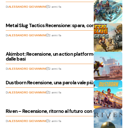
Di
ALESSANDRO GIOVANNINI
2 anni fa
Metal Slug Tactics Recensione: spara, corri, pensa!
Di
ALESSANDRO GIOVANNINI
2 anni fa
Akimbot: Recensione, un action platformer che riparte
dalle basi
Di
ALESSANDRO GIOVANNINI
2 anni fa
Dustborn Recensione, una parola vale più di mille gesti
Di
ALESSANDRO GIOVANNINI
2 anni fa
Riven – Recensione, ritorno al futuro con Cyan World
Di
ALESSANDRO GIOVANNINI
2 anni fa