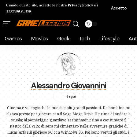
Usando questo sito, accetto le nostre
Privacy Policy
e i
Accetto
Termini d'Uso
.
Games
Movies
Geek
Tech
Lifestyle
Au
Alessandro Giovannini
Cinema e videogiochi: le mie due più grandi passioni. Da bambino mi
alzavo presto per giocare con il Sega Mega Drive II prima di andare a
scuola; al pomeriggio guardavo Terminator 2 fino a consumare il
nastro della VHS; di sera mi cimentavo nelle avventure grafiche di
Lucas Arts sul glorioso PC con Windows 95. Poi sono venuti gli studi e