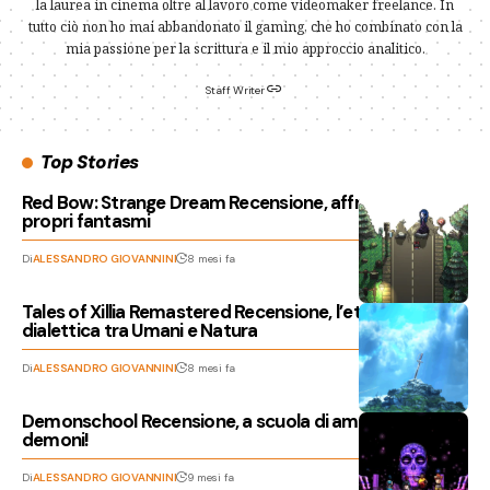
la laurea in cinema oltre al lavoro come videomaker freelance. In
tutto ciò non ho mai abbandonato il gaming, che ho combinato con la
mia passione per la scrittura e il mio approccio analitico.
Staff Writer
Top Stories
Red Bow: Strange Dream Recensione, affrontare i
propri fantasmi
Di
ALESSANDRO GIOVANNINI
8 mesi fa
Tales of Xillia Remastered Recensione, l’eterna
dialettica tra Umani e Natura
Di
ALESSANDRO GIOVANNINI
8 mesi fa
Demonschool Recensione, a scuola di ammazza-
demoni!
Di
ALESSANDRO GIOVANNINI
9 mesi fa