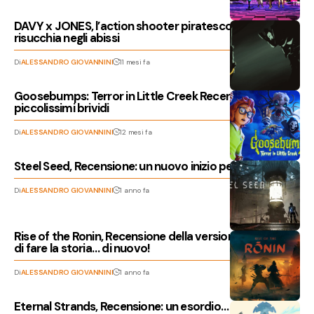
DAVY x JONES, l’action shooter piratesco che ci
risucchia negli abissi
Di
ALESSANDRO GIOVANNINI
11 mesi fa
Goosebumps: Terror in Little Creek Recensione,
piccolissimi brividi
Di
ALESSANDRO GIOVANNINI
12 mesi fa
Steel Seed, Recensione: un nuovo inizio per l’umanità
Di
ALESSANDRO GIOVANNINI
1 anno fa
Rise of the Ronin, Recensione della versione PC: è ora
di fare la storia… di nuovo!
Di
ALESSANDRO GIOVANNINI
1 anno fa
Eternal Strands, Recensione: un esordio… colossale!