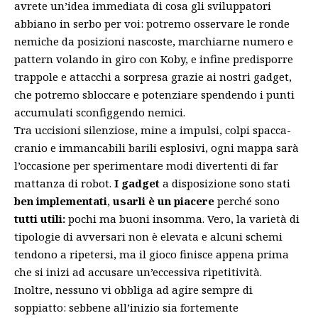
avrete un’idea immediata di cosa gli sviluppatori
abbiano in serbo per voi: potremo osservare le ronde
nemiche da posizioni nascoste, marchiarne numero e
pattern volando in giro con Koby, e infine predisporre
trappole e attacchi a sorpresa grazie ai nostri gadget,
che potremo sbloccare e potenziare spendendo i punti
accumulati sconfiggendo nemici.
Tra uccisioni silenziose, mine a impulsi, colpi spacca-
cranio e immancabili barili esplosivi, ogni mappa sarà
l’occasione per sperimentare modi divertenti di far
mattanza di robot.
I gadget
a disposizione sono stati
ben implementati
,
usarli è un piacere
perché sono
tutti utili:
pochi ma buoni insomma. Vero, la varietà di
tipologie di avversari non è elevata e alcuni schemi
tendono a ripetersi, ma il gioco finisce appena prima
che si inizi ad accusare un’eccessiva ripetitività.
Inoltre, nessuno vi obbliga ad agire sempre di
soppiatto: sebbene all’inizio sia fortemente