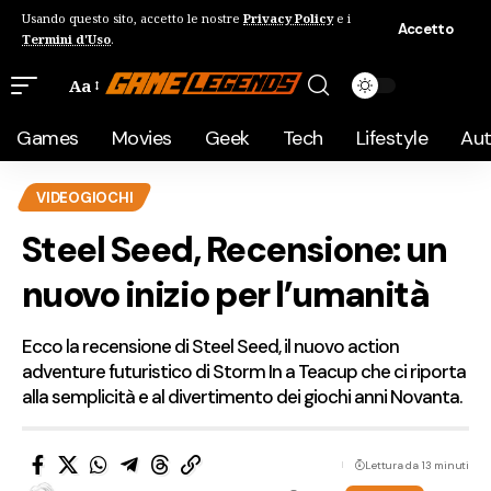
Usando questo sito, accetto le nostre
Privacy Policy
e i
Accetto
Termini d'Uso
.
Aa
Games
Movies
Geek
Tech
Lifestyle
Au
VIDEOGIOCHI
Steel Seed, Recensione: un
nuovo inizio per l’umanità
Ecco la recensione di Steel Seed, il nuovo action
adventure futuristico di Storm In a Teacup che ci riporta
alla semplicità e al divertimento dei giochi anni Novanta.
Lettura da 13 minuti