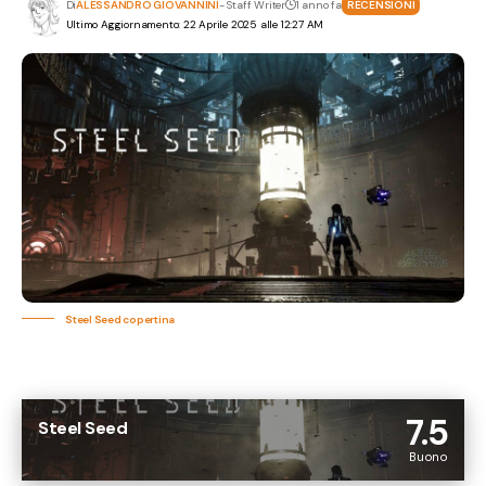
Di
ALESSANDRO GIOVANNINI
- Staff Writer
1 anno fa
RECENSIONI
Ultimo Aggiornamento: 22 Aprile 2025 alle 12:27 AM
Steel Seed copertina
7.5
Steel Seed
Buono