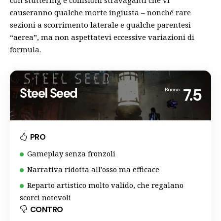
con stuttering e collisioni stravaganti che vi
causeranno qualche morte ingiusta – nonché rare
sezioni a scorrimento laterale e qualche parentesi
“aerea”, ma non aspettatevi eccessive variazioni di
formula.
Steel Seed
7.5
Buono
PRO
Gameplay senza fronzoli
Narrativa ridotta all'osso ma efficace
Reparto artistico molto valido, che regalano
scorci notevoli
CONTRO