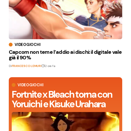
VIDEOGIOCHI
Capcom non teme l’addio ai dischi: il digitale vale
già il 90%
Di
FRANCESCO LEMURI
12 ore fa
VIDEOGIOCHI
Fortnite x Bleach torna con
Yoruichi e Kisuke Urahara