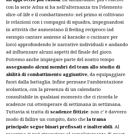
con la serie Atlus si ha nell’alternanza tra l’elemento
slice-of-life e il combattimento: nel primo si coltivano
le relazioni con i compagni di squadra, impegnandosi
in attività che aumentano il feeling reciproco (ad
esempio cantare assieme al karaoke o cucinare per
loro) approfondendo le narrative individuali e andando
ad influenzare alcuni aspetti del finale del gioco.
Potremo anche impiegare parte del nostro tempo
assegnando alcuni membri del team allo studio di
abilità di combattimento aggiuntive
, da equipaggiare
fuori dalla battaglia. Infine permane l’ambientazione
scolastica, con la presenza di un calendario
consultabile in qualsiasi momento che ci ricorda le
scadenze cui ottemperare di settimana in settimana.
Tuttavia si tratta di
scadenze fittizie
: non c’ è davvero
modo di fallire un compito, dato che
la trama
principale segue binari prefissati e inalterabili
. Al
massimo si può rinunciare al completamento di quest