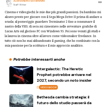
ALESSANDRO GIOVANNINI
Staff Writer
Cinema e videogiochi: le mie due più grandi passioni. Da bambino mi
alzavo presto per giocare con il Sega Mega Drive II prima di andare a
scuola; al pomeriggio guardavo Terminator 2 fino a consumare il
nastro della VHS; di sera mi cimentavo nelle avventure grafiche di
Lucas Arts sul glorioso PC con Windows 95. Poi sono venuti gli studi e
la laurea in cinema oltre al lavoro come videomaker freelance. In
tutto ciò non ho mai abbandonato il gaming, che ho combinato con la
mia passione per la scrittura e il mio approccio analitico.
Potrebbe interessarti anche
Intergalactic: The Heretic
Prophet potrebbe arrivare nel
2027, secondo un noto insider
VIDEOGIOCHI
Bethesda cambia strategia: il
futuro dello studio passerà da