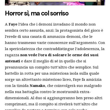
Horror sì, ma col sorriso
A
Faye
l’idea che i demoni invadano il mondo non
sembra certo assurda, anzi: la protagonista del gioco è
l’erede di una casata di ammazza-demoni, che le
hanno trasmesso varie conoscenze sull’argomento. Con
la spericolatezza che contraddistingue l’adolescenza, la
ragazza
non vede l’ora di solcare le orme dei suoi
antenati
e dare il meglio di sé in quello che si
preannuncia un compito tutt’altro che semplice. Sul
battello in rotta per una misteriosa isola sulla quale
sorge un altrettanto misterioso liceo, Faye fa amicizia
con la timida
Namako
, che coinvolgerà suo malgrado
nella sua battaglia contro le mostruosità extra-
dimensionali. Al duo si aggiungeranno ben preso altri
comprimari, ma il compito si rivelerà tutt’altro che
semplice da portare a termine: con sole poche