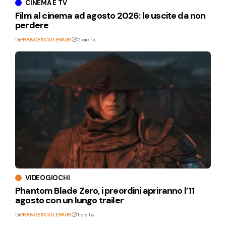
CINEMA E TV
Film al cinema ad agosto 2026: le uscite da non
perdere
Di
FRANCESCO LEMURI
12 ore fa
VIDEOGIOCHI
Phantom Blade Zero, i preordini apriranno l’11
agosto con un lungo trailer
Di
FRANCESCO LEMURI
11 ore fa