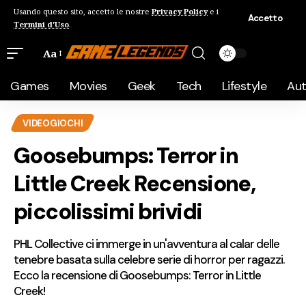
Usando questo sito, accetto le nostre
Privacy Policy
e i
Accetto
Termini d'Uso
.
Aa
Games
Movies
Geek
Tech
Lifestyle
Au
VIDEOGIOCHI
Goosebumps: Terror in
Little Creek Recensione,
piccolissimi brividi
PHL Collective ci immerge in un'avventura al calar delle
tenebre basata sulla celebre serie di horror per ragazzi.
Ecco la recensione di Goosebumps: Terror in Little
Creek!