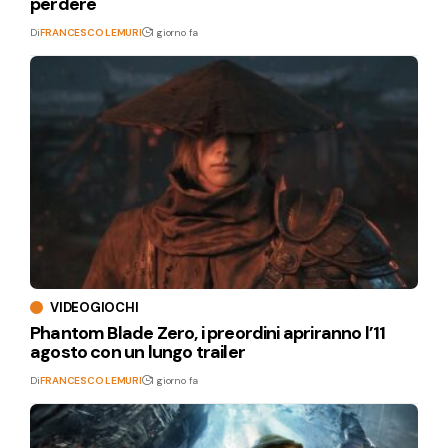
perdere
Di
FRANCESCO LEMURI
1 giorno fa
VIDEOGIOCHI
Phantom Blade Zero, i preordini apriranno l’11
agosto con un lungo trailer
Di
FRANCESCO LEMURI
1 giorno fa