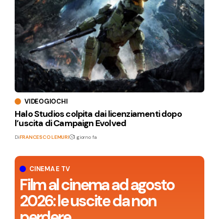
VIDEOGIOCHI
Halo Studios colpita dai licenziamenti dopo
l’uscita di Campaign Evolved
Di
FRANCESCO LEMURI
1 giorno fa
CINEMA E TV
Film al cinema ad agosto
2026: le uscite da non
perdere