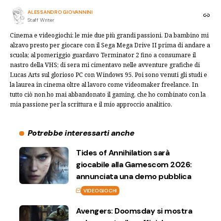
ALESSANDRO GIOVANNINI
Staff Writer
Cinema e videogiochi: le mie due più grandi passioni. Da bambino mi
alzavo presto per giocare con il Sega Mega Drive II prima di andare a
scuola; al pomeriggio guardavo Terminator 2 fino a consumare il
nastro della VHS; di sera mi cimentavo nelle avventure grafiche di
Lucas Arts sul glorioso PC con Windows 95. Poi sono venuti gli studi e
la laurea in cinema oltre al lavoro come videomaker freelance. In
tutto ciò non ho mai abbandonato il gaming, che ho combinato con la
mia passione per la scrittura e il mio approccio analitico.
Potrebbe interessarti anche
Tides of Annihilation sarà
giocabile alla Gamescom 2026:
annunciata una demo pubblica
VIDEOGIOCHI
Avengers: Doomsday si mostra