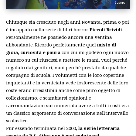
Buono
Chiunque sia cresciuto negli anni Novanta, prima o poi
è incappato nella serie di libri horror
Piccoli Brividi
.
Personalmente ne possiedo ancora una ventina
abbondante. Ricordo perfettamente quel
misto di
gioia, curiosità e paura
con cui mi godevo ogni nuovo
numero su cui riuscissi a mettere le mani, vuoi perché
regalato dai genitori, vuoi perché prestato da qualche
compagno di scuola. I volumetti con le loro copertine
inquietanti e la verniciata vede fosforescente delle loro
coste erano irresistibili anche come puro oggetto di
collezionismo, e scambiarsi opinioni e
raccomandazioni sui numeri da avere a tutti i costi era
un classico argomento di conversazione nell’intervallo
scolastico.
Pur essendo terminata nel 2000,
la serie letteraria
creata da R.L. Stine non è mai caduta nel