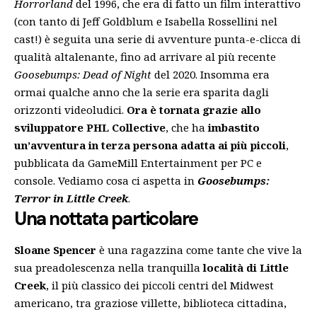
Horrorland
del 1996, che era di fatto un film interattivo
(con tanto di Jeff Goldblum e Isabella Rossellini nel
cast!) è seguita una serie di avventure punta-e-clicca di
qualità altalenante, fino ad arrivare al più recente
Goosebumps: Dead of Night
del 2020. Insomma era
ormai qualche anno che la serie era sparita dagli
orizzonti videoludici.
Ora è tornata grazie allo
sviluppatore PHL Collective
, che ha
imbastito
un’avventura in terza persona adatta ai più piccoli
,
pubblicata da GameMill Entertainment per PC e
console. Vediamo cosa ci aspetta in
Goosebumps:
Terror in Little Creek
.
Una nottata particolare
Sloane Spencer
è una ragazzina come tante che vive la
sua preadolescenza nella tranquilla
località di Little
Creek
, il più classico dei piccoli centri del Midwest
americano, tra graziose villette, biblioteca cittadina,