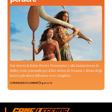
Dai ritorni di Robin Hood e Terminator 2 alla fantascienza di
Ridley Scott, passando per il live action di Oceania e alcuni degli
horror più attesi dell’anno: ecco i migliori…
Di
FRANCESCO LEMURI
1 giorno fa