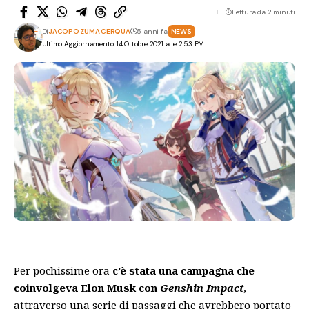
Lettura da 2 minuti
Di
JACOPO ZUMA CERQUA
5 anni fa
NEWS
Ultimo Aggiornamento: 14 Ottobre 2021 alle 2:53 PM
Per pochissime ora
c’è stata una campagna che
coinvolgeva Elon Musk con
Genshin Impact
,
attraverso una serie di passaggi che avrebbero portato