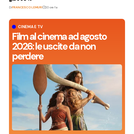
Di
FRANCESCO LEMURI
20 ore fa
CINEMA E TV
Film al cinema ad agosto
2026: le uscite da non
perdere