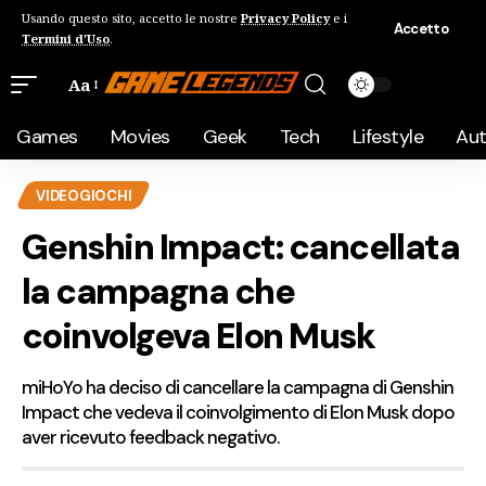
Usando questo sito, accetto le nostre
Privacy Policy
e i
Accetto
Termini d'Uso
.
Aa
Games
Movies
Geek
Tech
Lifestyle
Au
VIDEOGIOCHI
Genshin Impact: cancellata
la campagna che
coinvolgeva Elon Musk
miHoYo ha deciso di cancellare la campagna di Genshin
Impact che vedeva il coinvolgimento di Elon Musk dopo
aver ricevuto feedback negativo.