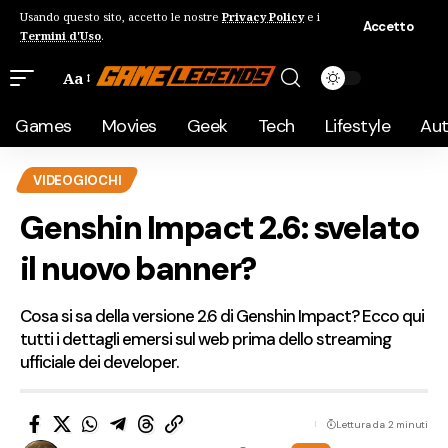
Usando questo sito, accetto le nostre
Privacy Policy
e i
Accetto
Termini d'Uso
.
Aa
Games
Movies
Geek
Tech
Lifestyle
Au
VIDEOGIOCHI
Genshin Impact 2.6: svelato
il nuovo banner?
Cosa si sa della versione 2.6 di Genshin Impact? Ecco qui
tutti i dettagli emersi sul web prima dello streaming
ufficiale dei developer.
Lettura da 2 minuti