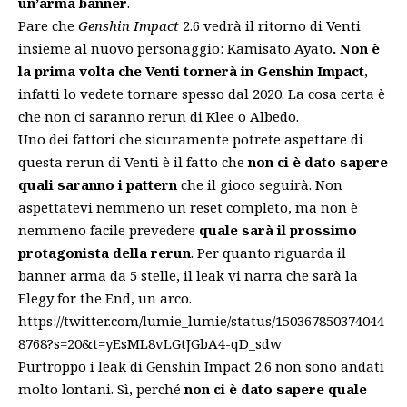
un’arma banner
.
Pare che
Genshin Impact
2.6 vedrà il ritorno di Venti
insieme al nuovo personaggio: Kamisato Ayato
. Non è
la prima volta che Venti tornerà in Genshin Impact
,
infatti lo vedete tornare spesso dal 2020. La cosa certa è
che non ci saranno rerun di Klee o Albedo.
Uno dei fattori che sicuramente potrete aspettare di
questa rerun di Venti è il fatto che
non ci è dato sapere
quali saranno i pattern
che il gioco seguirà. Non
aspettatevi nemmeno un reset completo, ma non è
nemmeno facile prevedere
quale sarà il prossimo
protagonista della rerun
. Per quanto riguarda il
banner arma da 5 stelle, il leak vi narra che sarà la
Elegy for the End, un arco.
https://twitter.com/lumie_lumie/status/150367850374044
8768?s=20&t=yEsML8vLGtJGbA4-qD_sdw
Purtroppo i leak di Genshin Impact 2.6 non sono andati
molto lontani. Sì, perché
non ci è dato sapere quale