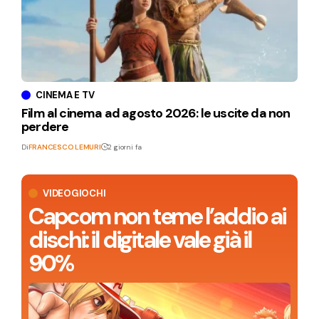
CINEMA E TV
Film al cinema ad agosto 2026: le uscite da non
perdere
Di
FRANCESCO LEMURI
2 giorni fa
VIDEOGIOCHI
Capcom non teme l’addio ai
dischi: il digitale vale già il
90%