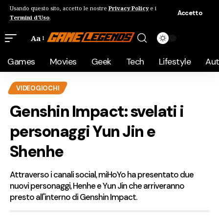
Usando questo sito, accetto le nostre
Privacy Policy
e i
Accetto
Termini d'Uso
.
Aa
Games
Movies
Geek
Tech
Lifestyle
Au
VIDEOGIOCHI
Genshin Impact: svelati i
personaggi Yun Jin e
Shenhe
Attraverso i canali social, miHoYo ha presentato due
nuovi personaggi, Henhe e Yun Jin che arriveranno
presto all'interno di Genshin Impact.