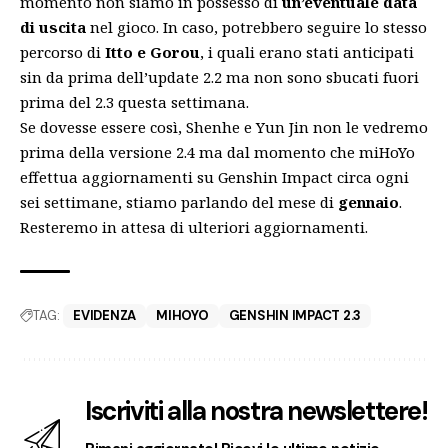
momento non siamo in possesso di
un’eventuale data
di uscita
nel gioco. In caso, potrebbero seguire lo stesso
percorso di
Itto e Gorou
, i quali erano stati anticipati
sin da prima dell’update 2.2 ma non sono sbucati fuori
prima del 2.3 questa settimana
.
Se dovesse essere così, Shenhe e Yun Jin non le vedremo
prima della versione 2.4 ma dal momento che miHoYo
effettua aggiornamenti su Genshin Impact
circa ogni
sei settimane
, stiamo parlando del mese di
gennaio
.
Resteremo in attesa di ulteriori aggiornamenti.
TAG:
EVIDENZA
MIHOYO
GENSHIN IMPACT 2.3
Iscriviti alla nostra newslettere!