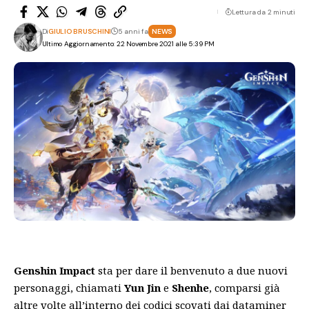
Lettura da 2 minuti
Di
GIULIO BRUSCHINI
5 anni fa
NEWS
Ultimo Aggiornamento: 22 Novembre 2021 alle 5:39 PM
Genshin Impact
sta per dare il benvenuto a due nuovi
personaggi, chiamati
Yun Jin
e
Shenhe
, comparsi già
altre volte all’interno dei codici scovati dai dataminer