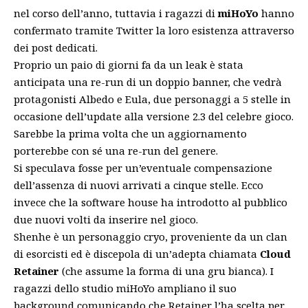
nel corso dell’anno, tuttavia i ragazzi di
miHoYo
hanno
confermato tramite Twitter la loro esistenza attraverso
dei post dedicati.
Proprio un paio di giorni fa da un
leak è stata
anticipata una re-run di un doppio banner
, che vedrà
protagonisti Albedo e Eula, due personaggi a 5 stelle in
occasione dell’update alla versione 2.3 del celebre gioco.
Sarebbe la prima volta che un aggiornamento
porterebbe con sé una re-run del genere.
Si speculava fosse per un’eventuale compensazione
dell’assenza di nuovi arrivati a cinque stelle. Ecco
invece che la software house ha introdotto al pubblico
due nuovi volti da inserire nel gioco.
Shenhe è un personaggio cryo, proveniente da un clan
di esorcisti ed è discepola di un’adepta chiamata
Cloud
Retainer
(che assume la forma di una gru bianca). I
ragazzi dello studio miHoYo ampliano il suo
background comunicando che Retainer l’ha scelta per