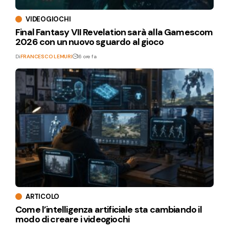
VIDEOGIOCHI
Final Fantasy VII Revelation sarà alla Gamescom
2026 con un nuovo sguardo al gioco
Di
FRANCESCO LEMURI
16 ore fa
ARTICOLO
Come l’intelligenza artificiale sta cambiando il
modo di creare i videogiochi