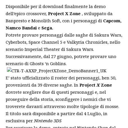
Disponibile per il download finalmente la demo
dell’epico crossover,
Project X Zone
, sviluppato da
Banpresto e Monolith Soft, con i personaggi di
Capcom,
Namco Bandai
e
Sega.
Potrete provare personaggi dalle saghe di Sakura Wars,
Cyberbots, Space Channel 5 e Valkyria Chronicles, nello
scenario Imperial Theater di Sakura Wars.
Successivamente, dal 27 giugno, potrete provare uno
scenario di Ghosts ‘n Goblins.
E’ stato ufficializzato il roster dei personaggi, ben 50,
provenienti da 39 diverse saghe. In
Project
X
Zone
dovrete scegliere due di questi personaggi e, nel
proseguire della storia, sconfiggere i nemici che vi
troverete davanti attraverso molte tipologie di mosse.
Il titolo sarà disponibile a partire dal 4 Luglio, in
esclusiva per
Nintendo 3DS
Per scaricare la demo, entrate nel Nintendo Shop dal