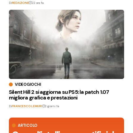
Di
REDAZIONE
22 ore fa
VIDEOGIOCHI
Silent Hill 2 si aggiorna su PS5: la patch 1.07
migliora grafica e prestazioni
Di
FRANCESCO LEMURI
2 giorni fa
ARTICOLO