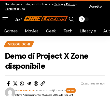
Usando questo sito, accetto le nostre
Privacy Policy
e i
Accetto
Termini d'Uso
.
Aa
Games
Movies
Geek
Tech
Lifestyle
Au
VIDEOGIOCHI
Demo di Project X Zone
disponibile
Lettura da 1 minuti
Di
SIMONE LELLI
- Editor in Chief
13 anni fa
NEWS
Ultimo Aggiornamento: 19 Agosto 2024 alle 10:12 AM