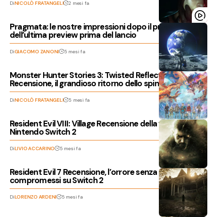
Di
NICOLÒ FRATANGELI
2 mesi fa
Pragmata: le nostre impressioni dopo il provato
dell’ultima preview prima del lancio
Di
GIACOMO ZANONI
5 mesi fa
Monster Hunter Stories 3: Twisted Reflection
Recensione, il grandioso ritorno dello spin off JRPG
Di
NICOLÒ FRATANGELI
5 mesi fa
Resident Evil VIII: Village Recensione della versione per
Nintendo Switch 2
Di
LIVIO ACCARINO
5 mesi fa
Resident Evil 7 Recensione, l’orrore senza
compromessi su Switch 2
Di
LORENZO ARDENI
5 mesi fa