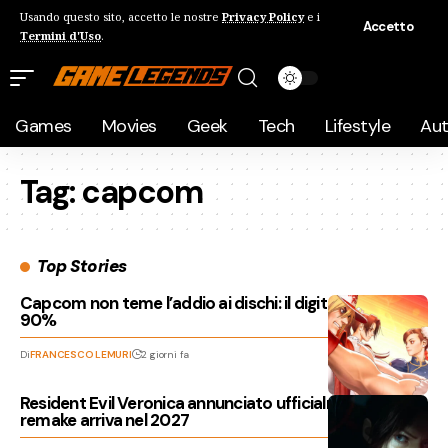
Usando questo sito, accetto le nostre
Privacy Policy
e i
Accetto
Termini d'Uso
.
Games
Movies
Geek
Tech
Lifestyle
Au
Tag:
capcom
Top Stories
Capcom non teme l’addio ai dischi: il digitale vale già il
90%
Di
FRANCESCO LEMURI
2 giorni fa
Resident Evil Veronica annunciato ufficialmente: il
remake arriva nel 2027