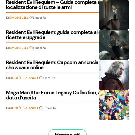
Resident Evil Requiem – Guida completa alla
localizzazione di tutte le armi
Di
SIMONE LELLI
5 mesi fa
Resident Evil Requiem: guida completa al crafting,
ricette e upgrade
Di
SIMONE LELLI
5 mesi fa
Resident Evil Requiem: Capcom annuncia un nuovo
showcase online
Di
NICOLÒ FRATANGELI
7 mesi fa
Mega Man Star Force Legacy Collection, annunciata la
data d’uscita
Di
NICOLÒ FRATANGELI
8 mesi fa
Mostra di più