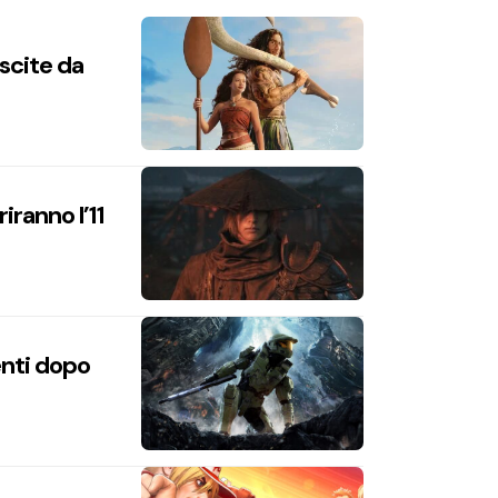
uscite da
iranno l’11
enti dopo