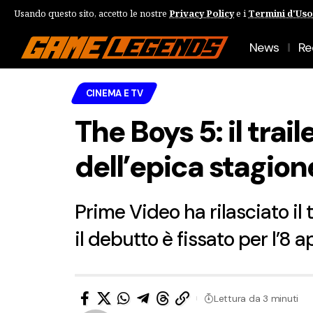
Usando questo sito, accetto le nostre
Privacy Policy
e i
Termini d'Uso
News
Re
CINEMA E TV
The Boys 5: il trai
dell’epica stagion
Prime Video ha rilasciato il
il debutto è fissato per l’8 
Lettura da 3 minuti