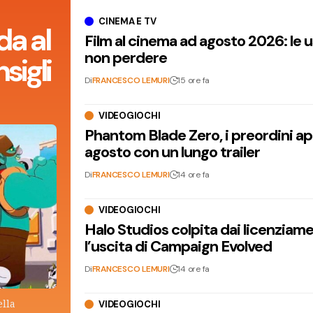
CINEMA E TV
da al
Film al cinema ad agosto 2026: le 
non perdere
sigli
Di
FRANCESCO LEMURI
15 ore fa
VIDEOGIOCHI
Phantom Blade Zero, i preordini apr
agosto con un lungo trailer
Di
FRANCESCO LEMURI
14 ore fa
VIDEOGIOCHI
Halo Studios colpita dai licenziam
l’uscita di Campaign Evolved
Di
FRANCESCO LEMURI
14 ore fa
ella
VIDEOGIOCHI