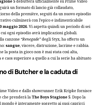
agione 5
debutterà ufficialmente su Prime Video
guirà un formato di lancio già collaudato,
 giorno della première, seguiti da un nuovo episodio
rativo culminerà con l’epico e indimenticabile
0 maggio 2026
. Vi aspetta quindi un periodo di sei
cui ogni episodio avrà implicazioni globali.
alla canzone
“Renegade”
degli Styx, ha offerto un
ano:
sangue
, viscere, distruzione, lacrime e rabbia.
 la posta in gioco non è mai stata così alta,
 e caos superiore a quello a cui la serie ha abituato
iano di Butcher e la caduta di
 Prime Video e dallo showrunner Erik Kripke fornisce
one che prenderà la
The Boys Stagione 5
. Dopo la
l mondo è interamente soggetto ai suoi capricci