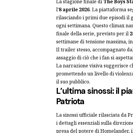
La stagione finale di
The Boys St
l’
8 aprile 2026
. La piattaforma se
rilasciando i primi due episodi il
ogni settimana. Questo climax nar
finale della serie, previsto per il
2
settimane di tensione massima, in 
Il trailer stesso, accompagnato d
assaggio di ciò che i fan si aspett
La narrazione visiva suggerisce che
promettendo un livello di violenza
il suo pubblico.
L’ultima sinossi: il p
Patriota
La sinossi ufficiale rilasciata da
i dettagli essenziali sulla direzi
presa del potere di Homelander, i