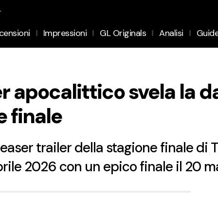
.
censioni
Impressioni
GL Originals
Analisi
Guid
ler apocalittico svela la 
e finale
 teaser trailer della stagione finale 
aprile 2026 con un epico finale il 20 m