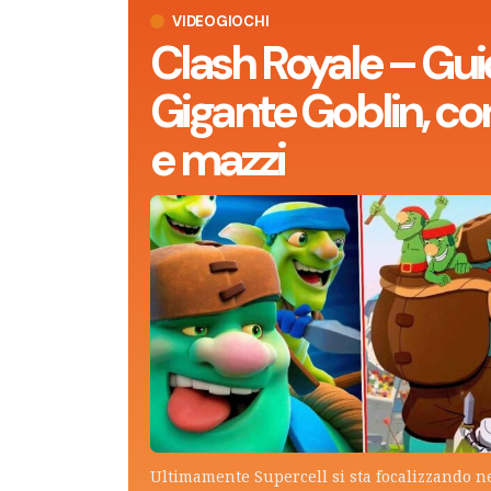
VIDEOGIOCHI
Clash Royale – Gui
Gigante Goblin, con
e mazzi
Ultimamente Supercell si sta focalizzando n