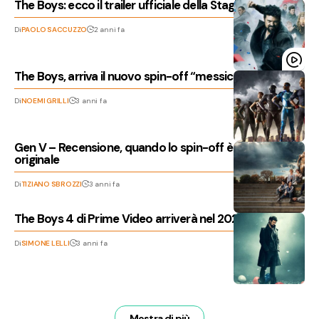
The Boys: ecco il trailer ufficiale della Stagione 4
Di
PAOLO SACCUZZO
2 anni fa
The Boys, arriva il nuovo spin-off “messicano”
Di
NOEMI GRILLI
3 anni fa
Gen V – Recensione, quando lo spin-off è pari alla serie
originale
Di
TIZIANO SBROZZI
3 anni fa
The Boys 4 di Prime Video arriverà nel 2024
Di
SIMONE LELLI
3 anni fa
Mostra di più