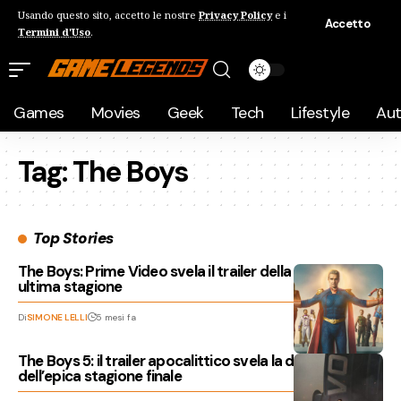
Usando questo sito, accetto le nostre
Privacy Policy
e i
Accetto
Termini d'Uso
.
Games
Movies
Geek
Tech
Lifestyle
Au
Tag:
The Boys
Top Stories
The Boys: Prime Video svela il trailer della quinta e
ultima stagione
Di
SIMONE LELLI
5 mesi fa
The Boys 5: il trailer apocalittico svela la data d’uscita
dell’epica stagione finale