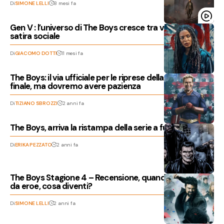
Di
SIMONE LELLI
8 mesi fa
Gen V : l’universo di The Boys cresce tra violenza e
satira sociale
Di
GIACOMO DOTTI
11 mesi fa
The Boys: il via ufficiale per le riprese della stagione
finale, ma dovremo avere pazienza
Di
TIZIANO SBROZZI
2 anni fa
The Boys, arriva la ristampa della serie a fumetti
Di
ERIKA PEZZATO
2 anni fa
The Boys Stagione 4 – Recensione, quando non muori
da eroe, cosa diventi?
Di
SIMONE LELLI
2 anni fa