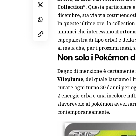
Collection”
. Questa particolare e
dicembre, sta via via costruendosi 
In queste ultime ore, la collectio
annunci che interessano
il ritor
capopalestra di tipo erba) e del
al meta che, per i prossimi mesi,
Non solo i Pokémon di
Degno di menzione è certamente il
Vileplume
, del quale lasciamo l’
curare ogni turno 30 danni per ogn
2 energie erba e una incolore inf
sfavorevole al pokémon avversar
contemporaneamente.