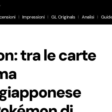
.
censioni
Impressioni
GL Originals
Analisi
Guid
: tra le carte
ima
 giapponese
Pokémon di