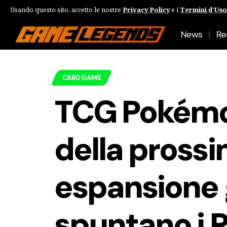
Usando questo sito, accetto le nostre
Privacy Policy
e i
Termini d'Uso
News
Re
CARD GAME
TCG Pokémon
della pross
espansione
spuntano i 