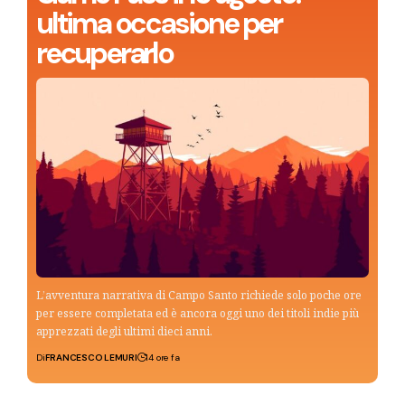
ultima occasione per
recuperarlo
L’avventura narrativa di Campo Santo richiede solo poche ore
per essere completata ed è ancora oggi uno dei titoli indie più
apprezzati degli ultimi dieci anni.
Di
FRANCESCO LEMURI
14 ore fa