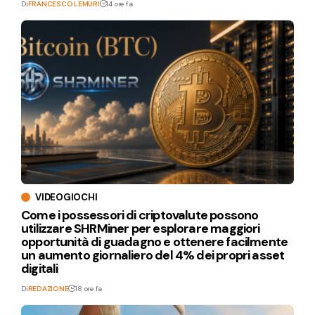
Di
FRANCESCO LEMURI
14 ore fa
VIDEOGIOCHI
Come i possessori di criptovalute possono
utilizzare SHRMiner per esplorare maggiori
opportunità di guadagno e ottenere facilmente
un aumento giornaliero del 4% dei propri asset
digitali
Di
REDAZIONE
18 ore fa