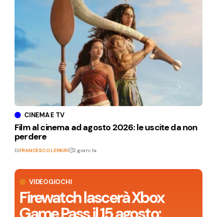
CINEMA E TV
Film al cinema ad agosto 2026: le uscite da non
perdere
Di
FRANCESCO LEMURI
2 giorni fa
VIDEOGIOCHI
Firewatch lascerà Xbox
Game Pass il 15 agosto: