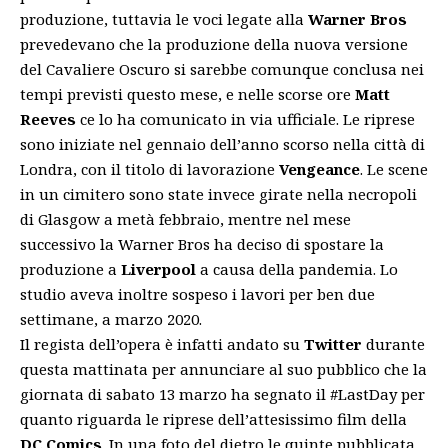
produzione, tuttavia le voci legate alla
Warner Bros
prevedevano che la produzione della nuova versione
del Cavaliere Oscuro si sarebbe comunque conclusa nei
tempi previsti questo mese, e nelle scorse ore
Matt
Reeves
ce lo ha comunicato in via ufficiale. Le riprese
sono iniziate nel gennaio dell’anno scorso nella città di
Londra, con il titolo di lavorazione
Vengeance
. Le scene
in un cimitero sono state invece girate nella necropoli
di Glasgow a metà febbraio, mentre nel mese
successivo la Warner Bros ha deciso di spostare la
produzione a
Liverpool
a causa della pandemia. Lo
studio aveva inoltre sospeso i lavori per ben due
settimane, a marzo 2020.
Il regista dell’opera è infatti andato su
Twitter
durante
questa mattinata per annunciare al suo pubblico che la
giornata di sabato 13 marzo ha segnato il #LastDay per
quanto riguarda le riprese dell’attesissimo film della
DC
Comics
. In una foto del dietro le quinte pubblicata