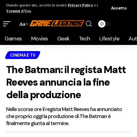
Usando questo sito, accetto le nostre
Privacy Policy
e i
Accetto
Termini d'Uso
.
Aa
Games
Movies
Geek
Tech
Lifestyle
Au
CINEMA E TV
The Batman: il regista Matt
Reeves annuncia la fine
della produzione
Nelle scorse ore il regista Matt Reeves ha annunciato
che proprio oggi la produzione di The Batman è
finalmente giunta al termine.