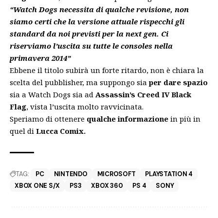
“Watch Dogs necessita di qualche revisione, non
siamo certi che la versione attuale rispecchi gli
standard da noi previsti per la next gen. Ci
riserviamo l’uscita su tutte le consoles nella
primavera 2014”
Ebbene il titolo subirà un forte ritardo, non è chiara la
scelta del pubblisher, ma suppongo sia
per dare spazio
sia a Watch Dogs sia ad
Assassin’s Creed IV Black
Flag
, vista l’uscita molto ravvicinata.
Speriamo di ottenere
qualche informazione
in più in
quel di
Lucca Comix.
TAG:
PC
NINTENDO
MICROSOFT
PLAYSTATION 4
XBOX ONE S/X
PS3
XBOX 360
PS 4
SONY