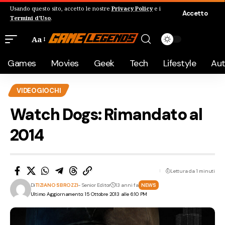
Usando questo sito, accetto le nostre
Privacy Policy
e i
Accetto
Termini d'Uso
.
Aa
Games
Movies
Geek
Tech
Lifestyle
Au
VIDEOGIOCHI
Watch Dogs: Rimandato al
2014
Lettura da 1 minuti
Di
TIZIANO SBROZZI
- Senior Editor
13 anni fa
NEWS
Ultimo Aggiornamento: 15 Ottobre 2013 alle 6:10 PM