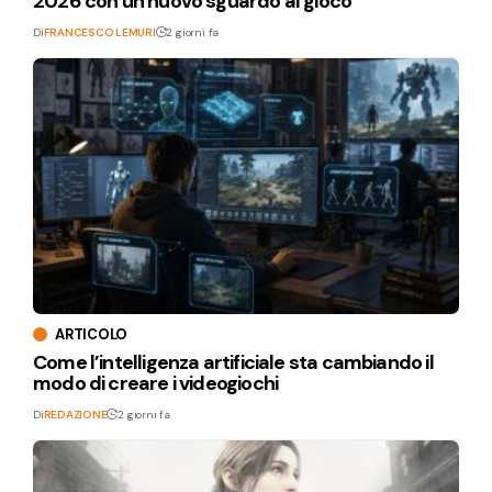
2026 con un nuovo sguardo al gioco
Di
FRANCESCO LEMURI
2 giorni fa
ARTICOLO
Come l’intelligenza artificiale sta cambiando il
modo di creare i videogiochi
Di
REDAZIONE
2 giorni fa