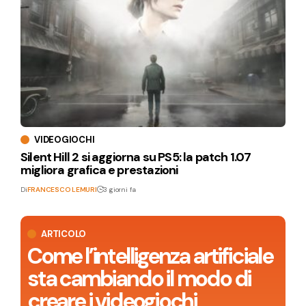
VIDEOGIOCHI
Silent Hill 2 si aggiorna su PS5: la patch 1.07
migliora grafica e prestazioni
Di
FRANCESCO LEMURI
3 giorni fa
ARTICOLO
Come l’intelligenza artificiale
sta cambiando il modo di
creare i videogiochi