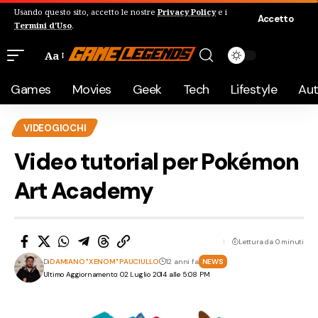
Usando questo sito, accetto le nostre
Privacy Policy
e i
Accetto
Termini d'Uso
.
Aa
Games
Movies
Geek
Tech
Lifestyle
Au
VIDEOGIOCHI
Video tutorial per Pokémon
Art Academy
Lettura da 0 minuti
Di
DAMIANO "XENOM" PAUCIULLO
12 anni fa
NEWS
Ultimo Aggiornamento: 02 Luglio 2014 alle 5:08 PM