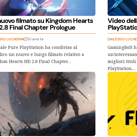
nuovo filmato su Kingdom Hearts
Video dell
2.8 Final Chapter Prologue
PlayStatio
SIO LUCHERINI
10 anni fa
Di
ALESSIO LUCHE
nale Pure PlayStation ha condiviso al
GamingBolt ha
ico un nuovo e lungo filmato relativo a
un'interessan
om Hearts HD 2.8 Final Chapter…
migliori titol
PlayStation…