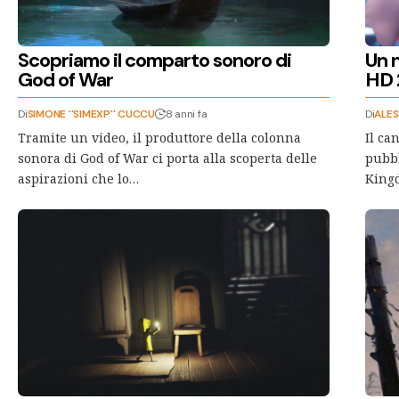
Scopriamo il comparto sonoro di
Un 
God of War
HD 
Di
SIMONE ''SIMEXP'' CUCCU
8 anni fa
Di
ALES
Tramite un video, il produttore della colonna
Il ca
sonora di God of War ci porta alla scoperta delle
pubbl
aspirazioni che lo…
Kingd