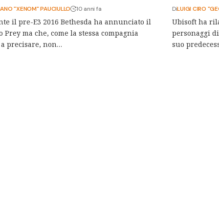
ANO "XENOM" PAUCIULLO
10 anni fa
Di
LUIGI CIRO "G
te il pre-E3 2016 Bethesda ha annunciato il
Ubisoft ha ril
 Prey ma che, come la stessa compagnia
personaggi di
 a precisare, non…
suo predecess