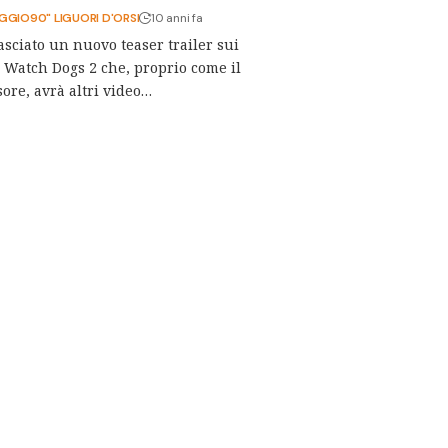
EGGIO90" LIGUORI D'ORSI
10 anni fa
asciato un nuovo teaser trailer sui
 Watch Dogs 2 che, proprio come il
ore, avrà altri video…