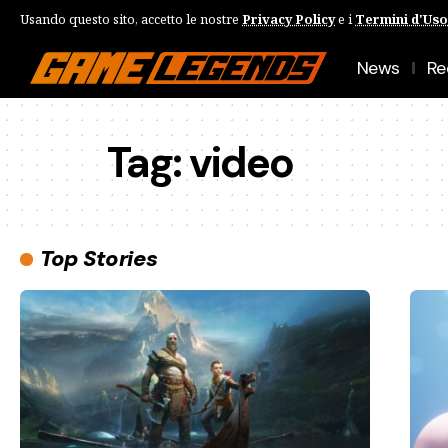
Usando questo sito, accetto le nostre
Privacy Policy
e i
Termini d'Uso
News
Re
Tag:
video
Top Stories