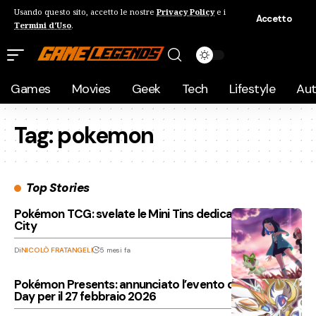
Usando questo sito, accetto le nostre
Privacy Policy
e i
Accetto
Termini d'Uso
.
Games
Movies
Geek
Tech
Lifestyle
Au
Tag:
pokemon
Top Stories
Pokémon TCG: svelate le Mini Tins dedicate a Lumiose
City
Di
NICOLÒ FRATANGELI
5 mesi fa
Pokémon Presents: annunciato l’evento del Pokémon
Day per il 27 febbraio 2026