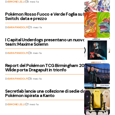
Di
SIMONE LELLI
6 mesi fa
Pokémon Rosso Fuoco e Verde Foglia su Nintendo
Switch: data e prezzo
Di
SARA PANDOLFI
5 mesi fa
I Capital Underdogs presentano un nuovo membro del
team: Maxime Solemn
Di
SARA PANDOLFI
6 mesi fa
Report del Pokémon TCG Birmingham 2026: Ethan
Wilde porta Dragapult in trionfo
Di
SARA PANDOLFI
6 mesi fa
Secretlab lancia una collezione di sedie da gaming
Pokémon ispirata a Kanto
Di
SIMONE LELLI
7 mesi fa