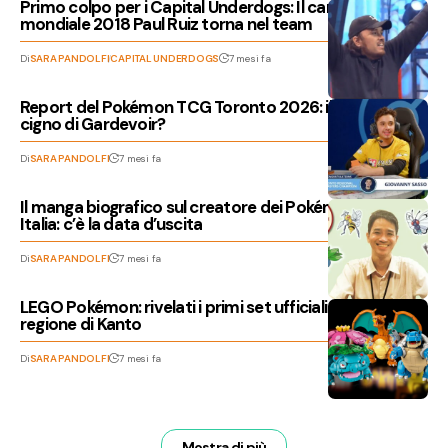
Primo colpo per i Capital Underdogs: Il campione
mondiale 2018 Paul Ruiz torna nel team
Di
SARA PANDOLFI
CAPITAL UNDERDOGS
7 mesi fa
Report del Pokémon TCG Toronto 2026: il canto del
cigno di Gardevoir?
Di
SARA PANDOLFI
7 mesi fa
Il manga biografico sul creatore dei Pokémon arriva in
Italia: c’è la data d’uscita
Di
SARA PANDOLFI
7 mesi fa
LEGO Pokémon: rivelati i primi set ufficiali dedicati alla
regione di Kanto
Di
SARA PANDOLFI
7 mesi fa
Mostra di più