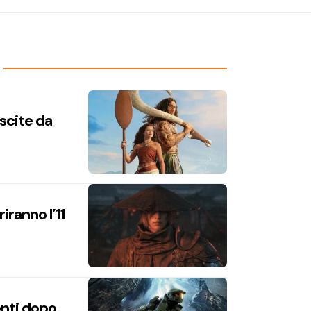
uscite da
iranno l’11
enti dopo