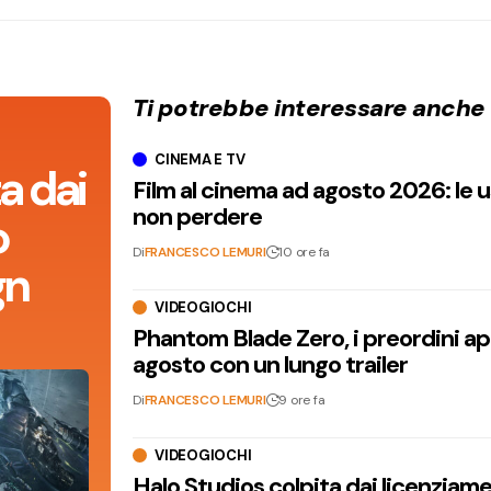
Ti potrebbe interessare anche
CINEMA E TV
a dai
Film al cinema ad agosto 2026: le 
non perdere
o
Di
FRANCESCO LEMURI
10 ore fa
gn
VIDEOGIOCHI
Phantom Blade Zero, i preordini apr
agosto con un lungo trailer
Di
FRANCESCO LEMURI
9 ore fa
VIDEOGIOCHI
Halo Studios colpita dai licenziam