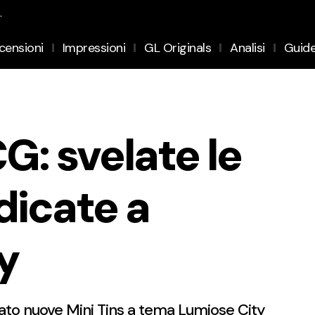
.
censioni
Impressioni
GL Originals
Analisi
Guid
: svelate le
dicate a
y
o nuove Mini Tins a tema Lumiose City