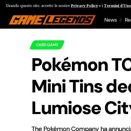
Usando questo sito, accetto le nostre
Privacy Policy
e i
Termini d'Uso
News
Re
CARD GAME
Pokémon TCG
Mini Tins de
Lumiose Cit
The Pokémon Company ha annunciat