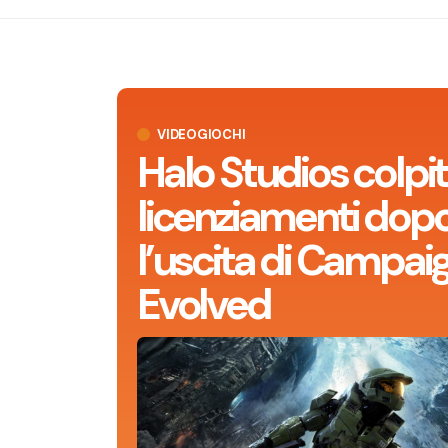
VIDEOGIOCHI
Halo Studios colpit
licenziamenti dop
l’uscita di Campai
Evolved