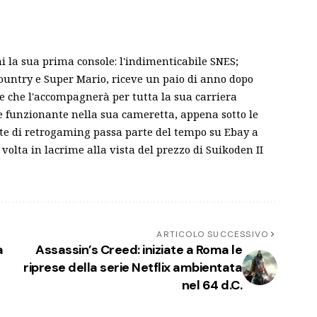
ni la sua prima console: l'indimenticabile SNES;
ountry e Super Mario, riceve un paio di anno dopo
le che l'accompagnerà per tutta la sua carriera
 e funzionante nella sua cameretta, appena sotto le
nte di retrogaming passa parte del tempo su Ebay a
volta in lacrime alla vista del prezzo di Suikoden II
ARTICOLO SUCCESSIVO
a
Assassin’s Creed: iniziate a Roma le
riprese della serie Netflix ambientata
nel 64 d.C.