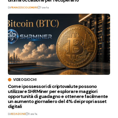
Di
FRANCESCO LEMURI
7 ore fa
VIDEOGIOCHI
Come i possessori di criptovalute possono
utilizzare SHRMiner per esplorare maggiori
opportunità di guadagno e ottenere facilmente
un aumento giornaliero del 4% dei propri asset
digitali
Di
REDAZIONE
11 ore fa