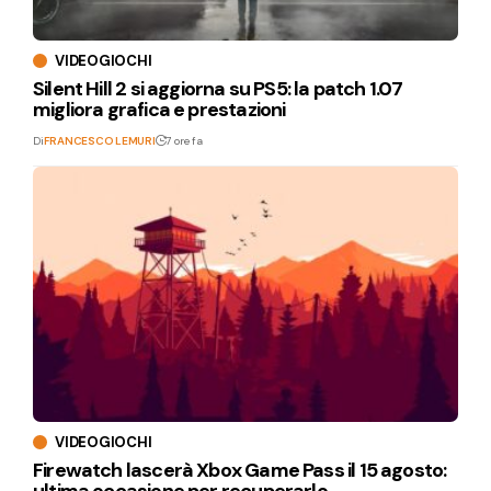
VIDEOGIOCHI
Silent Hill 2 si aggiorna su PS5: la patch 1.07
migliora grafica e prestazioni
Di
FRANCESCO LEMURI
7 ore fa
VIDEOGIOCHI
Firewatch lascerà Xbox Game Pass il 15 agosto:
ultima occasione per recuperarlo