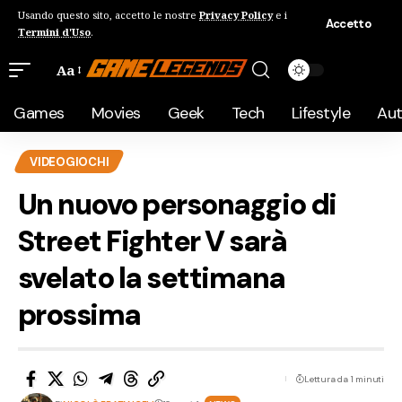
Usando questo sito, accetto le nostre
Privacy Policy
e i
Accetto
Termini d'Uso
.
Aa
Games
Movies
Geek
Tech
Lifestyle
Au
VIDEOGIOCHI
Un nuovo personaggio di
Street Fighter V sarà
svelato la settimana
prossima
Lettura da 1 minuti