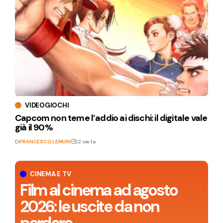
VIDEOGIOCHI
Capcom non teme l’addio ai dischi: il digitale vale
già il 90%
Di
FRANCESCO LEMURI
22 ore fa
CINEMA E TV
Film al cinema ad agosto
2026: le uscite da non
perdere