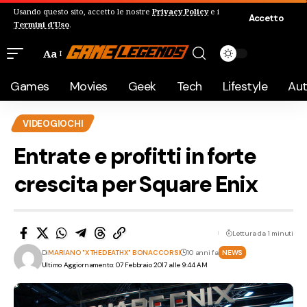
Usando questo sito, accetto le nostre
Privacy Policy
e i
Accetto
Termini d'Uso
.
Aa
Games
Movies
Geek
Tech
Lifestyle
Au
VIDEOGIOCHI
Entrate e profitti in forte
crescita per Square Enix
Lettura da 1 minuti
Di
MARIANO "XTHEDEATHX" BONACCORSI
10 anni fa
NEWS
Ultimo Aggiornamento: 07 Febbraio 2017 alle 9:44 AM