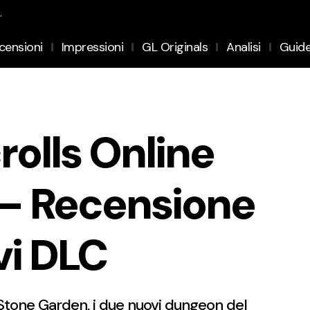
.
censioni
Impressioni
GL Originals
Analisi
Guid
rolls Online
– Recensione
vi DLC
Stone Garden, i due nuovi dungeon del