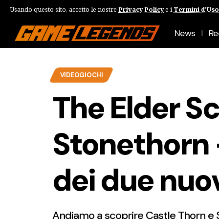
Usando questo sito, accetto le nostre
Privacy Policy
e i
Termini d'Uso
News
Re
VIDEOGIOCHI
The Elder Sc
Stonethorn 
dei due nuo
Andiamo a scoprire Castle Thorn e 