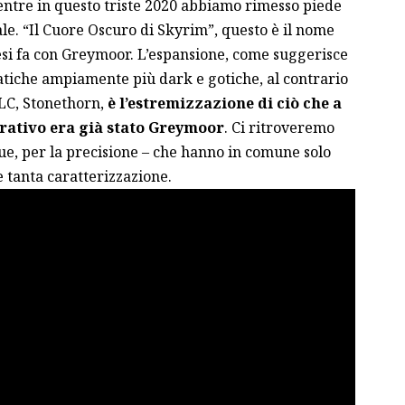
mentre in questo triste 2020 abbiamo rimesso piede
le. “Il Cuore Oscuro di Skyrim”, questo è il nome
esi fa con
Greymoor
. L’espansione, come suggerisce
atiche ampiamente più dark e gotiche, al contrario
DLC, Stonethorn,
è l’estremizzazione di ciò che
a
arrativo era già stato Greymoor
. Ci ritroveremo
ue, per la precisione – che hanno in comune solo
 e tanta caratterizzazione.