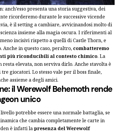
: anch’esso presenta una storia suggestiva, dei
ente ricorderemo durante le successive vicende
avia, è il setting a cambiare, avvicinandosi molto di
la scienza insieme alla magia oscura. I riferimenti al
no incisivi rispetto a quelli di Castle Thorn, e
. Anche in questo caso, peraltro,
combatteremo
i più riconducibili al contesto chimico
. La
 resta elevata, non serviva dirlo. Anche stavolta è
 tre giocatori. Lo stesso vale per il boss finale,
nche assieme a degli amici.
line: il Werewolf Behemoth rende
ngeon unico
e livello potrebbe essere una normale battaglia, se
 dinamica che cambia completamente le carte in
den è infatti la
presenza del Werewolf