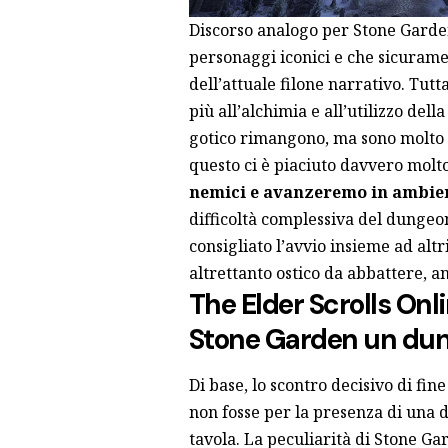
Discorso analogo per Stone Garden
personaggi iconici e che sicuram
dell’attuale filone narrativo. Tutt
più all’alchimia e all’utilizzo del
gotico rimangono, ma sono molto me
questo ci è piaciuto davvero molto
nemici e avanzeremo in ambient
difficoltà complessiva del dungeon
consigliato l’avvio insieme ad altri
altrettanto ostico da abbattere, a
The Elder Scrolls On
Stone Garden un du
Di base, lo scontro decisivo di fin
non fosse per la presenza di una
tavola. La peculiarità di Stone Gar