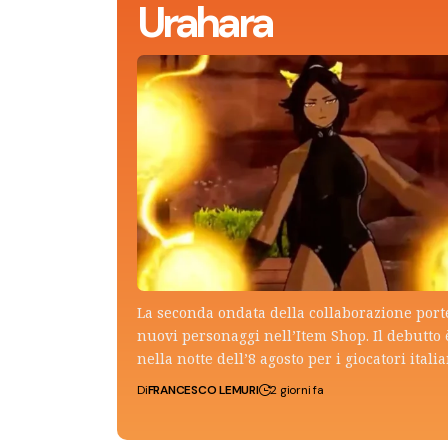
Urahara
La seconda ondata della collaborazione por
nuovi personaggi nell’Item Shop. Il debutto 
nella notte dell’8 agosto per i giocatori italia
Di
FRANCESCO LEMURI
2 giorni fa