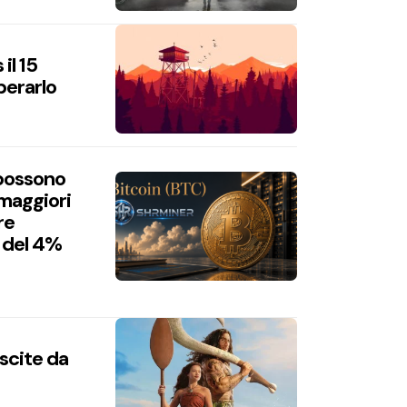
il 15
perarlo
 possono
 maggiori
re
 del 4%
uscite da