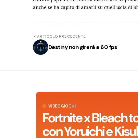
anche se ha capito di amarli su quell'isola di 
ARTICOLO PRECEDENTE
Destiny non girerà a 60 fps
VIDEOGIOCHI
Fortnite x Bleach t
con Yoruichi e Kisu