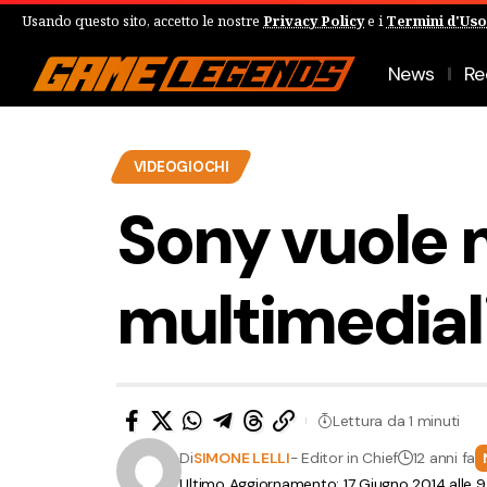
Usando questo sito, accetto le nostre
Privacy Policy
e i
Termini d'Uso
News
Re
VIDEOGIOCHI
Sony vuole m
multimediali
Lettura da 1 minuti
Di
SIMONE LELLI
- Editor in Chief
12 anni fa
Ultimo Aggiornamento: 17 Giugno 2014 alle 9