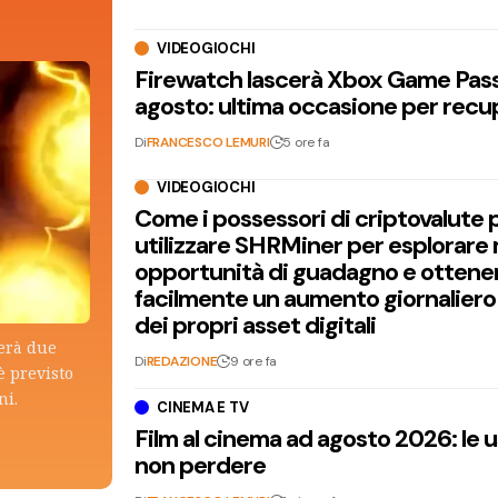
VIDEOGIOCHI
Firewatch lascerà Xbox Game Pass 
agosto: ultima occasione per recu
Di
FRANCESCO LEMURI
5 ore fa
VIDEOGIOCHI
Come i possessori di criptovalute
utilizzare SHRMiner per esplorare
opportunità di guadagno e ottene
facilmente un aumento giornaliero
dei propri asset digitali
terà due
Di
REDAZIONE
9 ore fa
è previsto
ni.
CINEMA E TV
Film al cinema ad agosto 2026: le 
non perdere