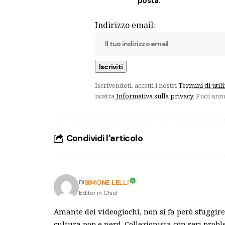
posta.
Indirizzo email:
Iscrivendoti, accetti i nostri
Termini di util
nostra
Informativa sulla privacy
. Puoi ann
Condividi l'articolo
SIMONE LELLI
Di
Editor in Chief
Amante dei videogiochi, non si fa però sfuggire 
cultura pop e nerd. Collezionista con seri pro