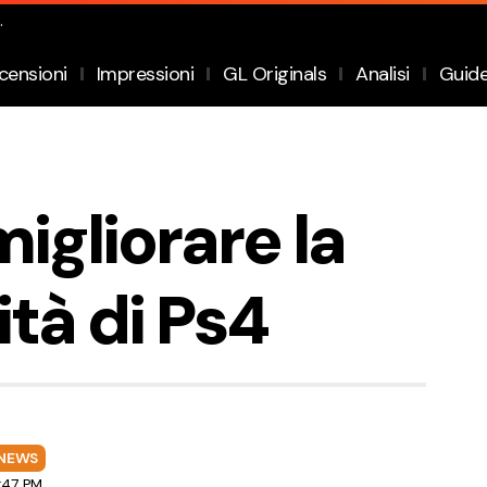
.
censioni
Impressioni
GL Originals
Analisi
Guid
igliorare la
tà di Ps4
NEWS
:47 PM