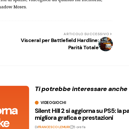
Shadow Moses.
ARTICOLO SUCCESSIVO
Visceral per Battlefield Hardline:
Parità Totale
Ti potrebbe interessare anche
VIDEOGIOCHI
orna
Silent Hill 2 si aggiorna su PS5: la p
migliora grafica e prestazioni
ke
Di
FRANCESCO LEMURI
5 ore fa