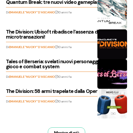
Quantum Break: tre nuovi video gameplay!
Di
EMANUELE "NUCKY" D'ASCANIO
10 anni fa
The Division: Ubisoft ribadisce l’assenza delle
microtransazioni!
Di
EMANUELE "NUCKY" D'ASCANIO
10 anni fa
Tales of Berseria: svelati nuovi personaggi, mondo di
gioco e combat system
Di
EMANUELE "NUCKY" D'ASCANIO
10 anni fa
The Division: 58 armi trapelate dalla Open Beta
Di
EMANUELE "NUCKY" D'ASCANIO
10 anni fa
Mostra di più