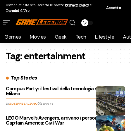
Usando questo sito, accetto le nostre
Privacy Policy
e i
Accetto
Termini d'Uso
.
Games
Movies
Geek
Tech
Lifestyle
Au
Tag:
entertainment
Top Stories
Campus Party: il festival della tecnologia si terrà a
Milano
Di
GIUSEPPE SALZANO
2 anni fa
LEGO Marvel’s Avengers, arrivano i personaggi di
Captain America: Civil War