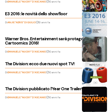
Di
EMANUELE "NUCKY" D'ASCANIO
10 anni fa
E3 2016: le novità dello showfloor
Di
ANJIE "AERIS" DI GIULIO
10 anni fa
Warner Bros. Entertainment sarà protagonista al
Cartoomics 2016!
Di
EMANUELE "NUCKY" D'ASCANIO
10 anni fa
The Division: ecco due nuovi spot TV!
Di
EMANUELE "NUCKY" D'ASCANIO
10 anni fa
The Division: pubblicato l’Year One Trailer!
Di
EMANUELE "NUCKY" D'ASCANIO
10 anni fa