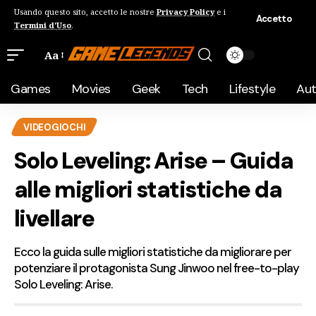
Usando questo sito, accetto le nostre
Privacy Policy
e i
Accetto
Termini d'Uso
.
Aa
Games
Movies
Geek
Tech
Lifestyle
Au
VIDEOGIOCHI
Solo Leveling: Arise – Guida
alle migliori statistiche da
livellare
Ecco la guida sulle migliori statistiche da migliorare per
potenziare il protagonista Sung Jinwoo nel free-to-play
Solo Leveling: Arise.