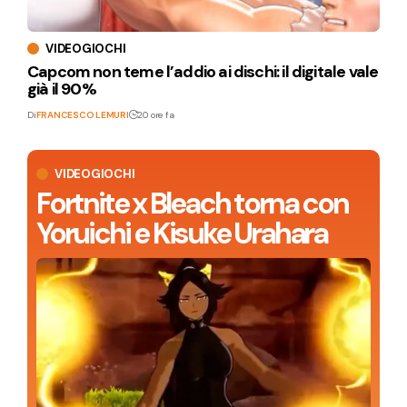
VIDEOGIOCHI
Capcom non teme l’addio ai dischi: il digitale vale
già il 90%
Di
FRANCESCO LEMURI
20 ore fa
VIDEOGIOCHI
Fortnite x Bleach torna con
Yoruichi e Kisuke Urahara