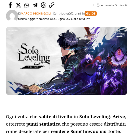
Lettura da 5 minuti
Di
MARCO INCHINGOLI
- Contributor
2 anni fa
GUIDE
Ultimo Aggiornamento: 06 Giugno 2024 alle 5:23 PM
Ogni volta che
salite di livello
in
Solo Leveling: Arise
,
otterrete
punti statistica
che possono essere distribuiti
come desiderate per
rendere Sung Jinwoo più forte
.