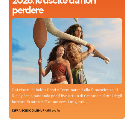
2026: le uscite da non
perdere
Dai ritorni di Robin Hood e Terminator 2 alla fantascienza di
Ridley Scott, passando per il live action di Oceania e alcuni degli
horror più attesi dell’anno: ecco i migliori…
Di
FRANCESCO LEMURI
15 ore fa