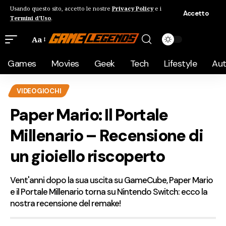
Usando questo sito, accetto le nostre
Privacy Policy
e i
Accetto
Termini d'Uso
.
Aa
Games
Movies
Geek
Tech
Lifestyle
Au
VIDEOGIOCHI
Paper Mario: Il Portale
Millenario – Recensione di
un gioiello riscoperto
Vent'anni dopo la sua uscita su GameCube, Paper Mario
e il Portale Millenario torna su Nintendo Switch: ecco la
nostra recensione del remake!