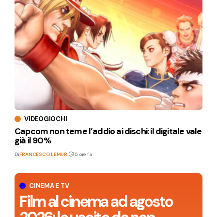
VIDEOGIOCHI
Capcom non teme l’addio ai dischi: il digitale vale
già il 90%
Di
FRANCESCO LEMURI
15 ore fa
CINEMA E TV
Film al cinema ad agosto