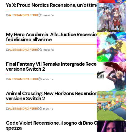
Ys X: Proud Nordics Recensione, un’ottima riedizione
Di
ALESSANDRO FERRI
6 mesi fa
My Hero Academia: All’s Justice Recensione, un gioco
fedelissimo all’anime
Di
ALESSANDRO FERRI
6 mesi fa
Final Fantasy VII Remake Intergrade Recensione della
versione Switch 2
Di
ALESSANDRO FERRI
7 mesi fa
Animal Crossing: New Horizons Recensione della
versione Switch 2
Di
ALESSANDRO FERRI
7 mesi fa
Code Violet Recensione, il sogno di Dino Crisis si
spezza