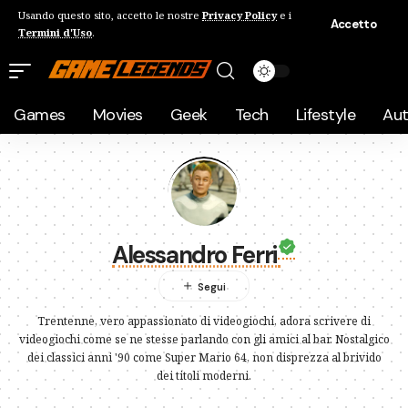
Usando questo sito, accetto le nostre
Privacy Policy
e i
Accetto
Termini d'Uso
.
Games
Movies
Geek
Tech
Lifestyle
Au
Alessandro Ferri
Trentenne, vero appassionato di videogiochi, adora scrivere di
videogiochi come se ne stesse parlando con gli amici al bar. Nostalgico
dei classici anni '90 come Super Mario 64, non disprezza al brivido
dei titoli moderni.