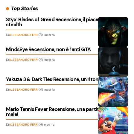
Top Stories
Styx: Blades of Greed Recensione, il piacere dello
stealth
Di
ALESSANDRO FERRI
5 mesi fa
MindsEye Recensione, non è l’anti GTA
Di
ALESSANDRO FERRI
5 mesi fa
Yakuza 3 & Dark Ties Recensione, un ritorno gradito
Di
ALESSANDRO FERRI
5 mesi fa
Mario Tennis Fever Recensione, una partita niente
male!
Di
ALESSANDRO FERRI
6 mesi fa