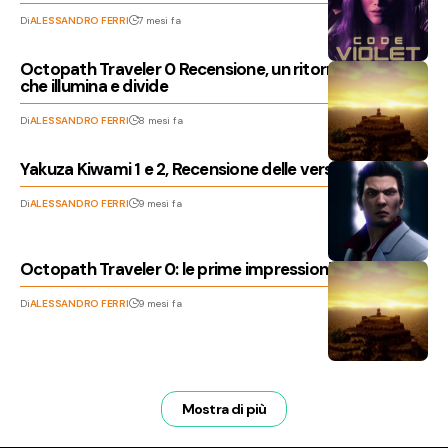
Di
ALESSANDRO FERRI
7 mesi fa
Octopath Traveler 0 Recensione, un ritorno alle origini
che illumina e divide
Di
ALESSANDRO FERRI
8 mesi fa
Yakuza Kiwami 1 e 2, Recensione delle versioni Switch 2
Di
ALESSANDRO FERRI
9 mesi fa
Octopath Traveler 0: le prime impressioni sul prequel
Di
ALESSANDRO FERRI
9 mesi fa
Mostra di più