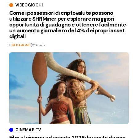
VIDEOGIOCHI
Come i possessori di criptovalute possono
utilizzare SHRMiner per esplorare maggiori
opportunità di guadagno e ottenere facilmente
un aumento giornaliero del 4% dei propri asset
digitali
Di
REDAZIONE
20 ore fa
CINEMA E TV
Film al cinema ad agosto 2026: le uscite da non