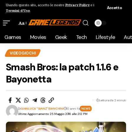
Usando questo sito, accetto le nostre
Privacy Policy
e i
Accetto
Termini d'Uso
.
Aa
Games
Movies
Geek
Tech
Lifestyle
Au
VIDEOGIOCHI
Smash Bros: la patch 1.1.6 e
Bayonetta
Lettura da 2 minuti
Di
GIANLUCA "GIANZ" BIANCHINI
10 anni fa
NEWS
Ultimo Aggiornamento: 25 Maggio 2016 alle 2:12 PM