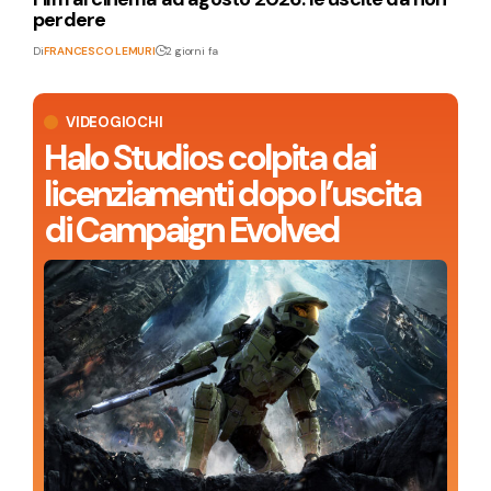
perdere
Di
FRANCESCO LEMURI
2 giorni fa
VIDEOGIOCHI
Halo Studios colpita dai
licenziamenti dopo l’uscita
di Campaign Evolved