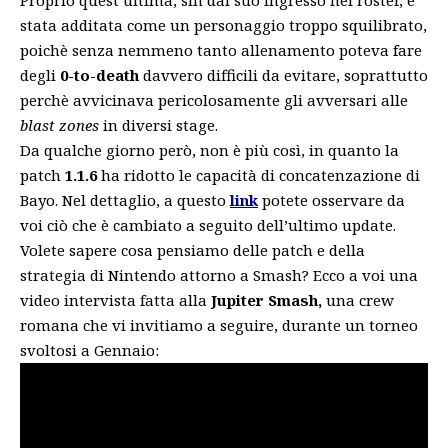
Proprio quest’ultima, sin dal suo ingresso nel roster, è
stata additata come un personaggio troppo squilibrato,
poichè senza nemmeno tanto allenamento poteva fare
degli
0-to-death
davvero difficili da evitare, soprattutto
perchè avvicinava pericolosamente gli avversari alle
blast zones
in diversi stage.
Da qualche giorno però, non è più così, in quanto la
patch
1.1.6
ha ridotto le capacità di concatenzazione di
Bayo. Nel dettaglio, a questo
link
potete osservare da
voi ciò che è cambiato a seguito dell’ultimo update.
Volete sapere cosa pensiamo delle patch e della
strategia di Nintendo attorno a Smash? Ecco a voi una
video intervista fatta alla
Jupiter
Smash,
una crew
romana che vi invitiamo a seguire, durante un torneo
svoltosi a Gennaio: