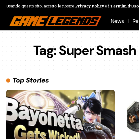
Usando questo sito, accetto le nostre
Privacy Policy
e i
Termini d'Uso
News
Re
Tag:
Super Smash B
Top Stories