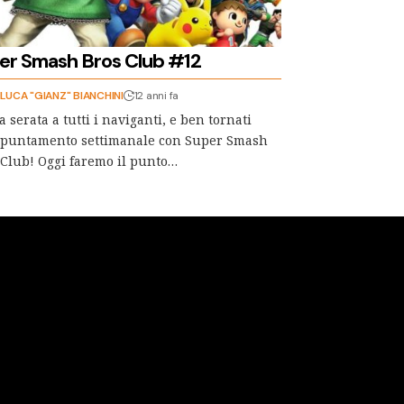
er Smash Bros Club #12
LUCA "GIANZ" BIANCHINI
12 anni fa
 serata a tutti i naviganti, e ben tornati
appuntamento settimanale con Super Smash
 Club! Oggi faremo il punto…