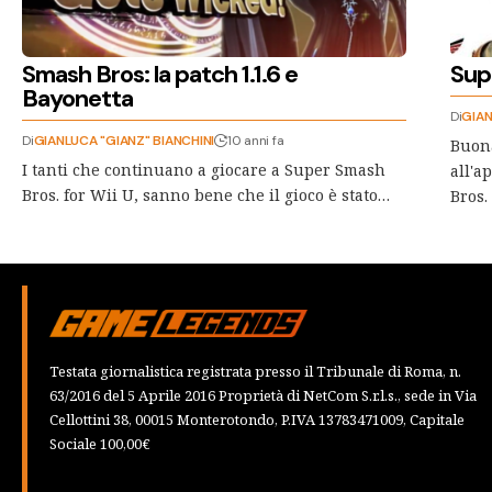
Smash Bros: la patch 1.1.6 e
Sup
Bayonetta
Di
GIAN
Di
GIANLUCA "GIANZ" BIANCHINI
10 anni fa
Buona
I tanti che continuano a giocare a Super Smash
all'
Bros. for Wii U, sanno bene che il gioco è stato…
Bros.
Testata giornalistica registrata presso il Tribunale di Roma, n.
63/2016 del 5 Aprile 2016 Proprietà di NetCom S.r.l.s., sede in Via
Cellottini 38, 00015 Monterotondo, P.IVA 13783471009, Capitale
Sociale 100,00€