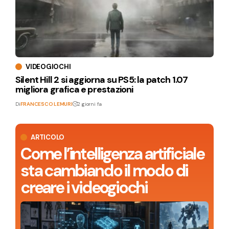
VIDEOGIOCHI
Silent Hill 2 si aggiorna su PS5: la patch 1.07
migliora grafica e prestazioni
Di
FRANCESCO LEMURI
2 giorni fa
ARTICOLO
Come l’intelligenza artificiale
sta cambiando il modo di
creare i videogiochi