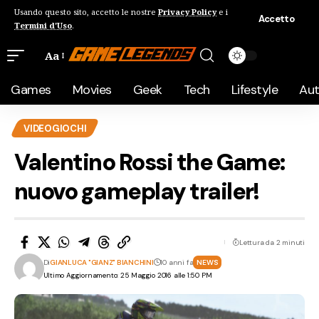
Usando questo sito, accetto le nostre
Privacy Policy
e i
Accetto
Termini d'Uso
.
Aa
Games
Movies
Geek
Tech
Lifestyle
Au
VIDEOGIOCHI
Valentino Rossi the Game:
nuovo gameplay trailer!
Lettura da 2 minuti
Di
GIANLUCA "GIANZ" BIANCHINI
10 anni fa
NEWS
Ultimo Aggiornamento: 25 Maggio 2016 alle 1:50 PM