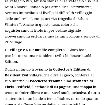
salvataggio RE7, Musica stanza di salvataggio “Go Tell
Aunt Rhody”, Ciondolo per arma “Mr. Everywhere”,
Accesso immediato al livello di difficoltà “Villaggio
delle ombre” e Concept art “La tragedia di Ethan
Winters”). Anche in questo caso, coloro che
acquisteranno il titolo in pre-ordine digitale
riceveranno in esclusiva una la mini colonna sonora di
RE Village
Village e RE 7 Bundle completo
– Gioco base,
pacchetto trauma e Resident Evil 7 biohazard Gold
Edition.
Dulcis in fundo troviamo la
Collector’s Edition
di
Resident Evil Village
, che oltre al gioco, conterrà al
suo interno: il
Pacchetto Trauma
, una
statuetta di
Chris Redfield
, l’
artbook di 64 pagine
, una
mappa in
tessuto
(microfibra) e una
SteelBook
esclusiva. Il tutto
contenuto in un baule a tema. Inoltre, secondo quanto
emerso da
Game
(che ne detiene l’esclusività in