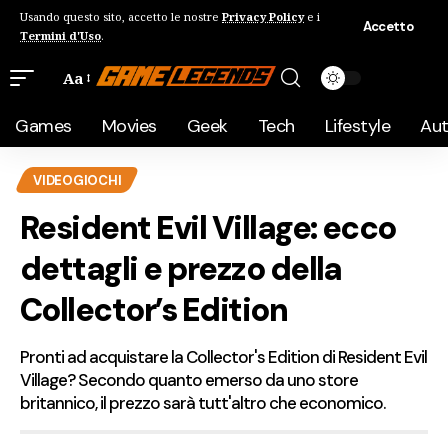
Usando questo sito, accetto le nostre
Privacy Policy
e i
Accetto
Termini d'Uso
.
Aa
Games
Movies
Geek
Tech
Lifestyle
Au
VIDEOGIOCHI
Resident Evil Village: ecco
dettagli e prezzo della
Collector’s Edition
Pronti ad acquistare la Collector's Edition di Resident Evil
Village? Secondo quanto emerso da uno store
britannico, il prezzo sarà tutt'altro che economico.