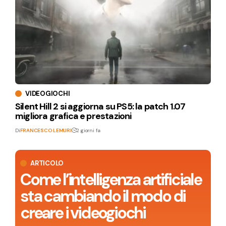
VIDEOGIOCHI
Silent Hill 2 si aggiorna su PS5: la patch 1.07
migliora grafica e prestazioni
Di
FRANCESCO LEMURI
2 giorni fa
ARTICOLO
Come l’intelligenza artificiale
sta cambiando il modo di
creare i videogiochi