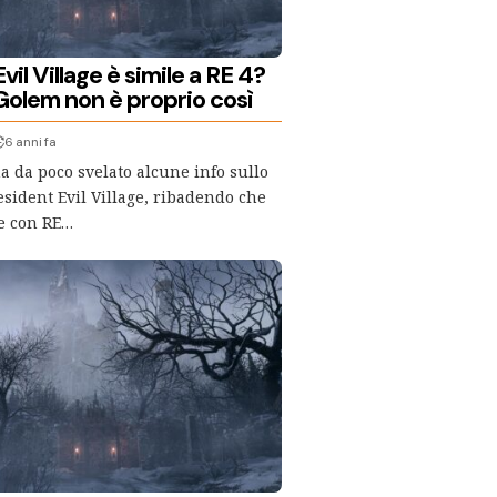
vil Village è simile a RE 4?
Golem non è proprio così
6 anni fa
 da poco svelato alcune info sullo
esident Evil Village, ribadendo che
e con RE…