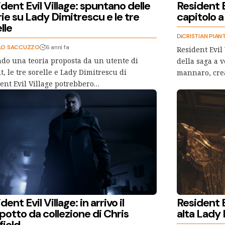
dent Evil Village: spuntano delle
Resident E
ie su Lady Dimitrescu e le tre
capitolo a
lle
Di
CRISTIAN PIAN
LO SACCUZZO
6 anni fa
Resident Evil 
do una teoria proposta da un utente di
della saga a
t, le tre sorelle e Lady Dimitrescu di
mannaro, cre
ent Evil Village potrebbero…
dent Evil Village: in arrivo il
Resident E
otto da collezione di Chris
alta Lady
field