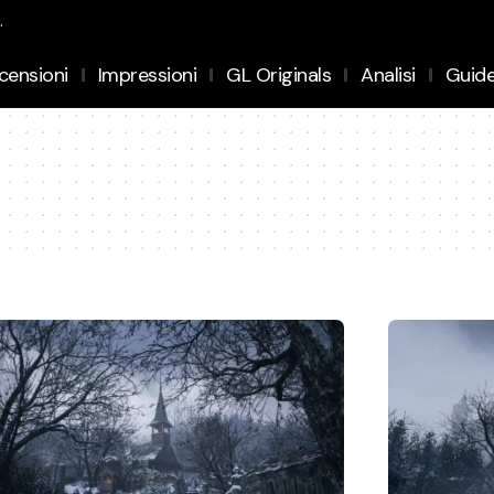
.
censioni
Impressioni
GL Originals
Analisi
Guid
d