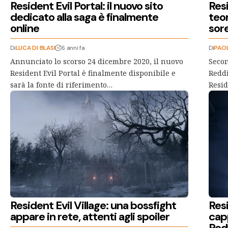
Resident Evil Portal: il nuovo sito
Resi
dedicato alla saga è finalmente
teor
online
sore
Di
LUCA DI BLASI
6 anni fa
Di
PAO
Annunciato lo scorso 24 dicembre 2020, il nuovo
Secon
Resident Evil Portal è finalmente disponibile e
Reddi
sarà la fonte di riferimento…
Resid
Resident Evil Village: una bossfight
Resi
appare in rete, attenti agli spoiler
capp
Red