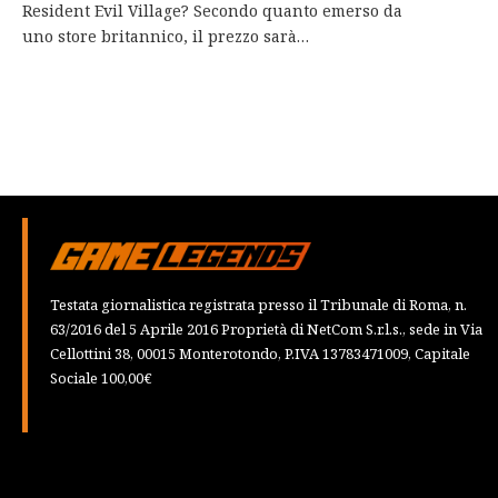
Resident Evil Village? Secondo quanto emerso da
uno store britannico, il prezzo sarà…
Testata giornalistica registrata presso il Tribunale di Roma, n.
63/2016 del 5 Aprile 2016 Proprietà di NetCom S.r.l.s., sede in Via
Cellottini 38, 00015 Monterotondo, P.IVA 13783471009, Capitale
Sociale 100,00€