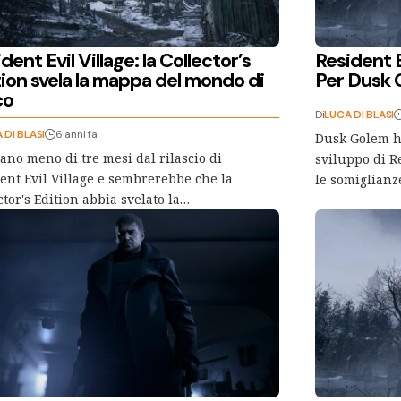
dent Evil Village: la Collector’s
Resident E
tion svela la mappa del mondo di
Per Dusk 
co
Di
LUCA DI BLASI
 DI BLASI
6 anni fa
Dusk Golem ha
no meno di tre mesi dal rilascio di
sviluppo di R
ent Evil Village e sembrerebbe che la
le somiglianz
ctor's Edition abbia svelato la…