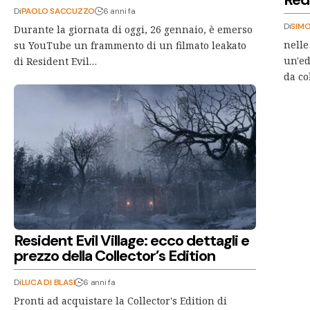
Di
PAOLO SACCUZZO
6 anni fa
Di
SIMO
Durante la giornata di oggi, 26 gennaio, è emerso
nelle
su YouTube un frammento di un filmato leakato
un'ed
di Resident Evil…
da co
Resident Evil Village: ecco dettagli e
prezzo della Collector’s Edition
Di
LUCA DI BLASI
6 anni fa
Pronti ad acquistare la Collector's Edition di