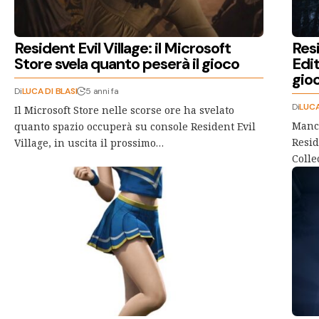
Resident Evil Village: il Microsoft
Resi
Store svela quanto peserà il gioco
Edi
gio
Di
LUCA DI BLASI
5 anni fa
Di
LUCA
Il Microsoft Store nelle scorse ore ha svelato
Manca
quanto spazio occuperà su console Resident Evil
Resid
Village, in uscita il prossimo…
Colle