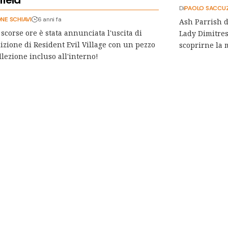
Di
PAOLO SACCU
NE SCHIAVI
6 anni fa
Ash Parrish d
 scorse ore è stata annunciata l'uscita di
Lady Dimitres
izione di Resident Evil Village con un pezzo
scoprirne la 
llezione incluso all'interno!