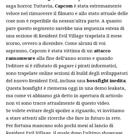
saga horror. Tuttavia,
Capcom
è stata estremamente
veloce nel rimuovere il filmato e allo stato attuale delle
cose non è reperibile da nessun’altra parte. A quanto
pare questo segmento sarebbe una sequenza estesa di
una sezione di Resident Evil Village trapelata il mese
scorso, ovvero a dicembre. Come alcuni di voi
sapranno, Capcom è stata vittima di un
attacco
ransomware
alla fine dell’anno scorso e quando
l’editore si è rifiutato di pagare i pirati informatici,
sono trapelate online sezioni di build degli sviluppatori
del nuovo Resident Evil, inclusa una
bossfight inedita
.
Questa bossfight è riemersa oggi in una demo leakata,
ma come vi abbiamo già detto in apertura di articolo
non vi sono tracce attualmente di questo video.
Se volete evitare degli spoiler a riguardo, vi invitiamo
a stare attenti alle ricerche che fare in futuro in rete.
Per fortuna mancano solo pochi mesi al lancio di
Resident Evil Village, il quale dopo l’ultimo showcase