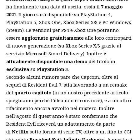
ha finalmente una data di uscita, ossia il
7 maggio
2021
. Il gioco sarà disponibile su PlayStation 4,
PlayStation 5, Xbox One, Xbox Series X/S e PC Windows
(Steam). Le versioni per PS4 e Xbox One potranno
essere
aggiornate gratuitamente
alle loro controparti
di nuova generazione (su Xbox Series X/S grazie al
servizio Microsoft Smart Delivery). Inoltre
è
attualmente disponibile una demo
del titolo in
esclusiva
su
PlayStation 5
.
Secondo alcuni rumors pare che Capcom, oltre al
sequel
di Resident Evil 7
, stia lavorando a un remake
del
quarto capitolo
(
in un nostro precedente articolo
spieghiamo perché l’idea non ci convince
), e a
un altro
rifacimento ancora avvolto nel mistero
. Inoltre
nell’agosto di quest’anno è stato confermato che
Resident Evil riceverà un
adattamento
da parte
di
Netflix
sotto forma di serie TV, oltre a un film in CGI
chiamato
Resident Evil: Infinite Darkness
. A questo si