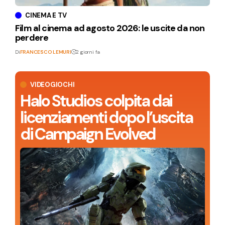
CINEMA E TV
Film al cinema ad agosto 2026: le uscite da non
perdere
Di
FRANCESCO LEMURI
2 giorni fa
VIDEOGIOCHI
Halo Studios colpita dai
licenziamenti dopo l’uscita
di Campaign Evolved