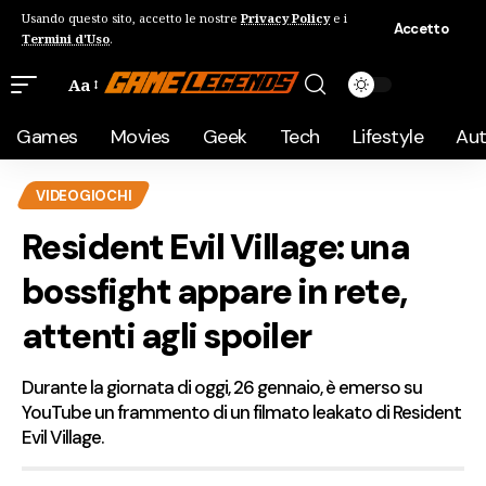
Usando questo sito, accetto le nostre
Privacy Policy
e i
Accetto
Termini d'Uso
.
Aa
Games
Movies
Geek
Tech
Lifestyle
Au
VIDEOGIOCHI
Resident Evil Village: una
bossfight appare in rete,
attenti agli spoiler
Durante la giornata di oggi, 26 gennaio, è emerso su
YouTube un frammento di un filmato leakato di Resident
Evil Village.