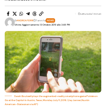
Lettura da 1 minuti
Di
ANDREA FERRI
7 anni fa
NEWS
Ultimo Aggiornamento: 13 Ottobre 2019 alle 3:48 PM
Sarah Boutwell plays the augmented-reality smartphone game Pokémon
Go at the Capitol in Austin, Texas, Monday July 11, 2016. (Jay Janner/Austin
American-Statesman via AP)