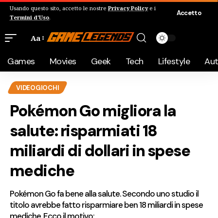
Usando questo sito, accetto le nostre
Privacy Policy
e i
Accetto
Termini d'Uso
.
Aa
Games
Movies
Geek
Tech
Lifestyle
Au
VIDEOGIOCHI
Pokémon Go migliora la
salute: risparmiati 18
miliardi di dollari in spese
mediche
Pokémon Go fa bene alla salute. Secondo uno studio il
titolo avrebbe fatto risparmiare ben 18 miliardi in spese
mediche. Ecco il motivo: