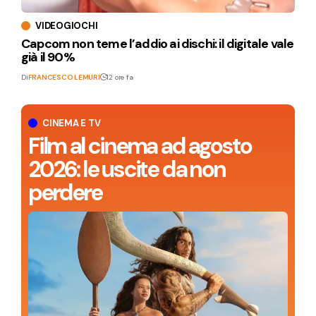
VIDEOGIOCHI
Capcom non teme l’addio ai dischi: il digitale vale
già il 90%
Di
FRANCESCO LEMURI
12 ore fa
CINEMA E TV
Film al cinema ad agosto
2026: le uscite da non
perdere