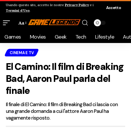
Usando questo sito, accetto le nostre
Privacy Policy
e i
Accetto
Termini d'Uso
.
Aa
Games
Movies
Geek
Tech
Lifestyle
Au
CINEMA E TV
El Camino: Il film di Breaking
Bad, Aaron Paul parla del
finale
Il finale di El Camino: Il film di Breaking Bad ci lascia con
una grande domanda a cui l'attore Aaron Paul ha
vagamente risposto.