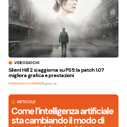
VIDEOGIOCHI
Silent Hill 2 si aggiorna su PS5: la patch 1.07
migliora grafica e prestazioni
Di
FRANCESCO LEMURI
3 giorni fa
ARTICOLO
Come l’intelligenza artificiale
sta cambiando il modo di