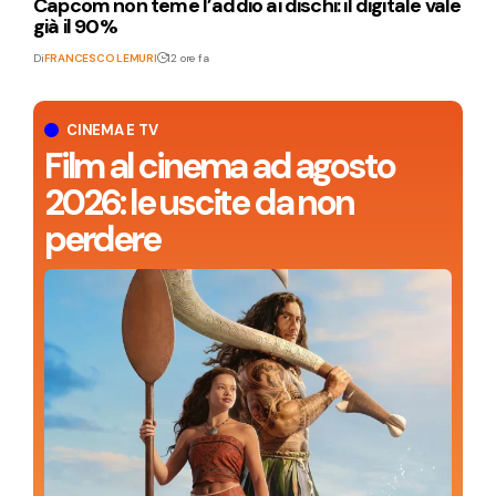
Capcom non teme l’addio ai dischi: il digitale vale
già il 90%
Di
FRANCESCO LEMURI
12 ore fa
CINEMA E TV
Film al cinema ad agosto
2026: le uscite da non
perdere