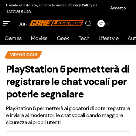
Usando questo sito, accetto le nostre
Privacy Policy
e i
Accetto
Termini d'Uso
.
Aa
Games
Movies
Geek
Tech
Lifestyle
Au
VIDEOGIOCHI
PlayStation 5 permetterà di
registrare le chat vocali per
poterle segnalare
PlayStation 5 permetterà ai giocatori di poter registrare
e inviare ai moderatori le chat vocali, dando maggiore
sicurezza ai propri utenti.