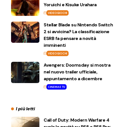
Yoruichi e Kisuke Urahara
VIDEOGIOCHI
Stellar Blade su Nintendo Switch
2 si avvicina? La classificazione
ESRB fa pensare a novità
imminenti
VIDEOGIOCHI
Avengers: Doomsday si mostra
nel nuovo trailer ufficiale,
appuntamento a dicembre
CINEMA E TV
I più letti
Call of Duty: Modern Warfare 4
svela le novità su PS5 e PS5 Pro: