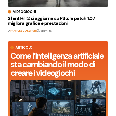
VIDEOGIOCHI
Silent Hill 2 si aggiorna su PS5: la patch 1.07
migliora grafica e prestazioni
Di
FRANCESCO LEMURI
3 giorni fa
ARTICOLO
Come l’intelligenza artificiale
sta cambiando il modo di
creare i videogiochi