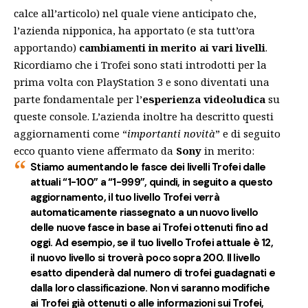
calce all’articolo) nel quale viene anticipato che,
l’azienda nipponica, ha apportato (e sta tutt’ora
apportando)
cambiamenti in merito ai vari livelli
.
Ricordiamo che i Trofei sono stati introdotti per la
prima volta con PlayStation 3 e sono diventati una
parte fondamentale per l’
esperienza videoludica
su
queste console. L’azienda inoltre ha descritto questi
aggiornamenti come “
importanti novità
” e di seguito
ecco quanto viene affermato da
Sony
in merito:
Stiamo aumentando le fasce dei livelli Trofei dalle
attuali “1-100” a “1-999”, quindi, in seguito a questo
aggiornamento, il tuo livello Trofei verrà
automaticamente riassegnato a un nuovo livello
delle nuove fasce in base ai Trofei ottenuti fino ad
oggi. Ad esempio, se il tuo livello Trofei attuale è 12,
il nuovo livello si troverà poco sopra 200. Il livello
esatto dipenderà dal numero di trofei guadagnati e
dalla loro classificazione. Non vi saranno modifiche
ai Trofei già ottenuti o alle informazioni sui Trofei,