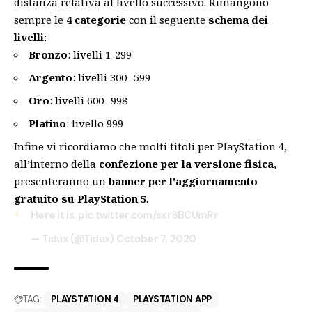
distanza relativa al livello successivo. Rimangono
sempre le
4 categorie
con il seguente
schema dei
livelli
:
Bronzo
: livelli 1-299
Argento
: livelli 300- 599
Oro
: livelli 600- 998
Platino
: livello 999
Infine vi ricordiamo che molti titoli per PlayStation 4,
all’interno della
confezione per la versione fisica
,
presenteranno un
banner per l’aggiornamento
gratuito su PlayStation 5
.
Here it is.
pic.twitter.com/sxr8BCUmRr
— Tidux (@Tidux)
October 7, 2020
TAG:
PLAYSTATION 4
PLAYSTATION APP