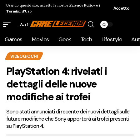
Usando questo sito, accetto le nostre
Privacy Policy
e i
Accetto
Termini d'Uso
.
Aa
Games
Movies
Geek
Tech
Lifestyle
Au
VIDEOGIOCHI
PlayStation 4: rivelati i
dettagli delle nuove
modifiche ai trofei
Sono stati annunciati di recente dei nuovi dettagli sulle
future modifiche che Sony apporterà ai trofei presenti
su PlayStation 4.