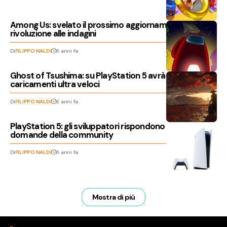
Among Us: svelato il prossimo aggiornamento,
rivoluzione alle indagini
Di
FILIPPO NALDI
6 anni fa
Ghost of Tsushima: su PlayStation 5 avrà 60 FPS e
caricamenti ultra veloci
Di
FILIPPO NALDI
6 anni fa
PlayStation 5: gli sviluppatori rispondono alle
domande della community
Di
FILIPPO NALDI
6 anni fa
Mostra di più