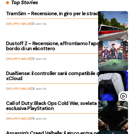
Top Stories
TramSim – Recensione, in giro per le strade di Vienna
Di
FILIPPO NALDI
6 anni fa
Dustoff Z – Recensione, affrontiamo l’apocalisse a
bordo di un elicottero
Di
FILIPPO NALDI
6 anni fa
DualSense: il controller sarà compatibile con Project
xCloud
Di
FILIPPO NALDI
6 anni fa
Call of Duty: Black Ops Cold War, svelata la modalità
esclusiva PlayStation
Di
FILIPPO NALDI
6 anni fa
Assassin’s Creed Valhalla: il gioco entra nella fase Gold