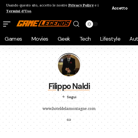
Usando questo sito, accetto le nostre
Privacy Policy
e i
Accetto
Termini d'Uso
.
Games
Movies
Geek
Tech
Lifestyle
Au
Filippo Naldi
www.hoteldelamontagne.com