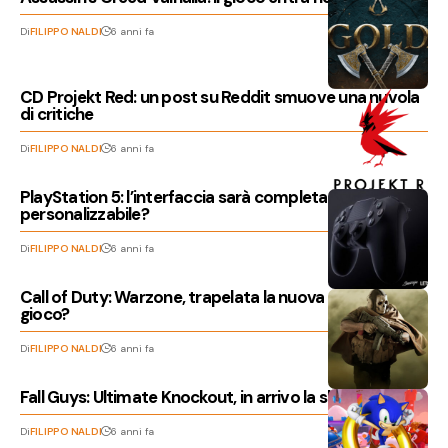
Di
FILIPPO NALDI
6 anni fa
CD Projekt Red: un post su Reddit smuove una nuvola
di critiche
Di
FILIPPO NALDI
6 anni fa
PlayStation 5: l’interfaccia sarà completamente
personalizzabile?
Di
FILIPPO NALDI
6 anni fa
Call of Duty: Warzone, trapelata la nuova mappa di
gioco?
Di
FILIPPO NALDI
6 anni fa
Fall Guys: Ultimate Knockout, in arrivo la skin di Sonic
Di
FILIPPO NALDI
6 anni fa