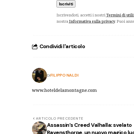
Iscrivendoti, accetti i nostri
Termini di util
nostra
Informativa sulla privacy
. Puoi ann
Condividi l'articolo
FILIPPO NALDI
Di
www.hoteldelamontagne.com
ARTICOLO PRECEDENTE
Assassin’s Creed Valhalla: svelato
Ravensthorpe, un nuovo magico lu