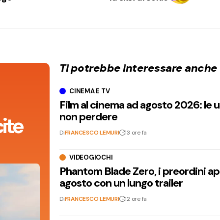
Ti potrebbe interessare anche
CINEMA E TV
Film al cinema ad agosto 2026: le 
non perdere
ite
Di
FRANCESCO LEMURI
13 ore fa
VIDEOGIOCHI
Phantom Blade Zero, i preordini apr
agosto con un lungo trailer
Di
FRANCESCO LEMURI
12 ore fa