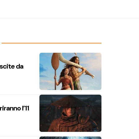
uscite da
iranno l’11