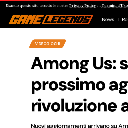
Usando questo sito, accetto le nostre
Privacy Policy
e i
Termini d'Uso
News
Re
VIDEOGIOCHI
Among Us: sv
prossimo a
rivoluzione a
Nuovi aggiornamenti arrivano su Amo