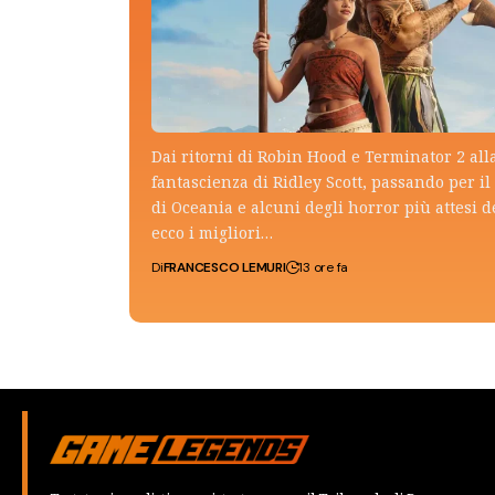
Dai ritorni di Robin Hood e Terminator 2 all
fantascienza di Ridley Scott, passando per il 
di Oceania e alcuni degli horror più attesi d
ecco i migliori…
Di
FRANCESCO LEMURI
13 ore fa