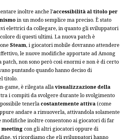
entare inoltre anche l’
accessibilità al titolo per
tonismo
in un modo semplice ma preciso. È stato
vi elettrici da collegare, in quanto gli sviluppatori
colore di questi ultimi. La nuova patch è
sione
Steam
, i giocatori mobile dovranno attendere
’effettivo, le nuove modifiche apportate ad Among
a patch, non sono però così enormi e non è di certo
tavano puntando quando hanno deciso di
 titolo.
in-game, è rilegata alla
visualizzazione della
tra i compiti da svolgere durante lo svolgimento
 possibile tenerla
costantemente attiva
(come
 oppure andare a rimuoverla, attivandola solamente
e modifiche inoltre consentono ai giocatori di far
i
meeting
con gli altri giocatori oppure di
Infine, vi ricordiamo che gli sviluppatori hanno