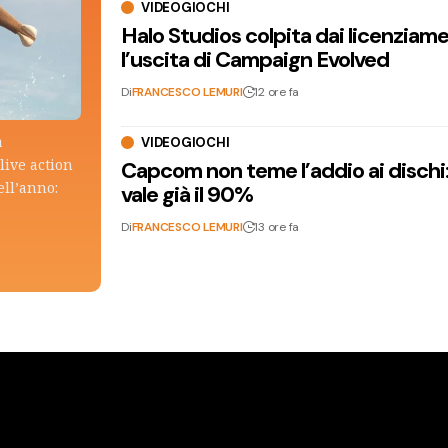
VIDEOGIOCHI
Halo Studios colpita dai licenziam
l’uscita di Campaign Evolved
Di
FRANCESCO LEMURI
12 ore fa
a
VIDEOGIOCHI
live action
Capcom non teme l’addio ai dischi: i
ell’anno:
vale già il 90%
Di
FRANCESCO LEMURI
13 ore fa