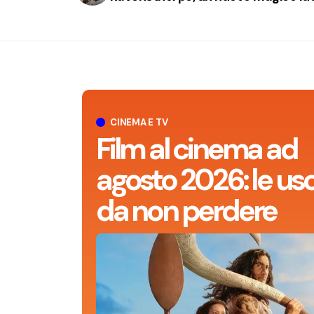
CINEMA E TV
Film al cinema ad
agosto 2026: le usc
da non perdere