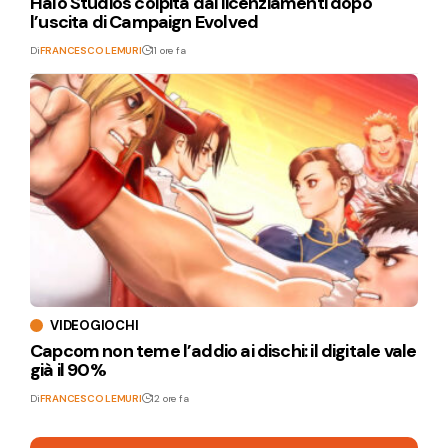
Halo Studios colpita dai licenziamenti dopo
l’uscita di Campaign Evolved
Di
FRANCESCO LEMURI
11 ore fa
VIDEOGIOCHI
Capcom non teme l’addio ai dischi: il digitale vale
già il 90%
Di
FRANCESCO LEMURI
12 ore fa