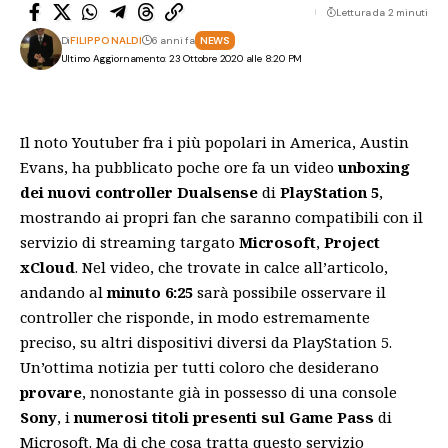
Lettura da 2 minuti
Di
FILIPPO NALDI
6 anni fa
NEWS
Ultimo Aggiornamento: 23 Ottobre 2020 alle 8:20 PM
Il noto Youtuber fra i più popolari in America, Austin
Evans, ha pubblicato poche ore fa un video
unboxing
dei nuovi controller
Dualsense
di
PlayStation 5
,
mostrando ai propri fan che saranno compatibili con il
servizio di streaming targato
Microsoft
,
Project
xCloud
. Nel video, che trovate in calce all’articolo,
andando al
minuto 6:25
sarà possibile osservare il
controller che risponde, in modo estremamente
preciso, su altri dispositivi diversi da PlayStation 5.
Un’ottima notizia per tutti coloro che desiderano
provare
, nonostante già in possesso di una console
Sony
, i
numerosi titoli presenti sul Game Pass
di
Microsoft. Ma di che cosa tratta questo servizio