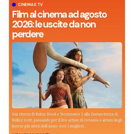
CINEMA E TV
Film al cinema ad agosto
2026: le uscite da non
perdere
Dai ritorni di Robin Hood e Terminator 2 alla fantascienza di
Ridley Scott, passando per il live action di Oceania e alcuni degli
horror più attesi dell’anno: ecco i migliori…