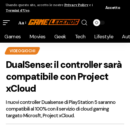
Usando questo sito, accetto le nostre
Privacy Policy
e i
Accetto
Termini d'Uso
.
Aa
Games
Movies
Geek
Tech
Lifestyle
Au
VIDEOGIOCHI
DualSense: il controller sarà
compatibile con Project
xCloud
I nuovi controller Dualsense di PlayStation 5 saranno
compatibili al 100% con il servizio di cloud gaming
targato Microsft, Project xCloud.