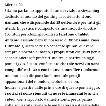
Microsoft?
Stiamo parlando appunto di un
servizio in streaming
dedicato al mondo del gaming, il cosiddetto
cloud
gaming
, che è disponibile dal
15 settembre
per tutti gli
utenti. In pratica è composto da una raccolta di oltre
100 titoli per Xbox, giocabili su
telefono
o
tablet
Android
essendo però in possesso di
Xbox Game Pass
Ultimate
. Questo servizio consente quindi, di avere
sempre a portata di mano, i propri titoli esclusivi per le
console Microsoft preferiti. Inoltre, a partire da oggi
pomeriggio, è stato confermato che
tale servizio sarà
compatibile
al 100%
con i nuovi controller
Dualsense;
una notizia a dir poco fondamentale per gli
appassionati del mondo videoludico e non.
Inoltre, a partire dalle prime ore di questo pomeriggio,
i social si sono riempiti di queste immagini
(e anche
video); come riportato da molte fonti, per la prima
volta sono state rivelate le parti laterali e il retro della