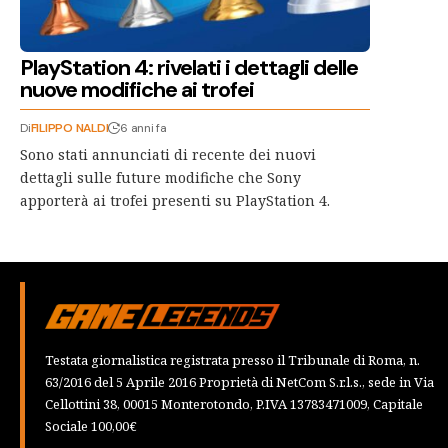
PlayStation 4: rivelati i dettagli delle
nuove modifiche ai trofei
Di
FILIPPO NALDI
6 anni fa
Sono stati annunciati di recente dei nuovi
dettagli sulle future modifiche che Sony
apporterà ai trofei presenti su PlayStation 4.
Testata giornalistica registrata presso il Tribunale di Roma, n.
63/2016 del 5 Aprile 2016 Proprietà di NetCom S.r.l.s., sede in Via
Cellottini 38, 00015 Monterotondo, P.IVA 13783471009, Capitale
Sociale 100,00€