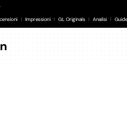
.
censioni
Impressioni
GL Originals
Analisi
Guid
on