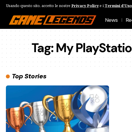
Usando questo sito, accetto le nostre
Privacy Policy
e i
Termini d'Uso
News
Re
Tag:
My PlayStati
Top Stories