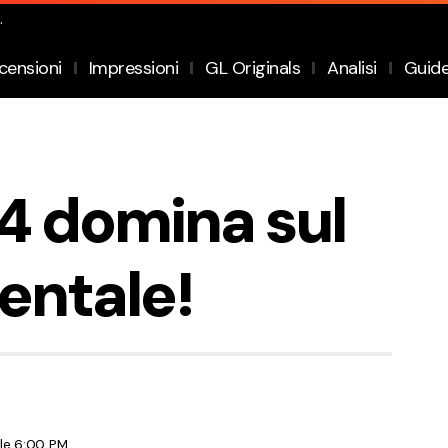
.
censioni
Impressioni
GL Originals
Analisi
Guid
 4 domina sul
entale!
lle 6:00 PM