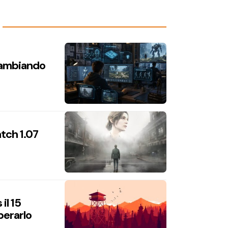
 cambiando
atch 1.07
il 15
perarlo