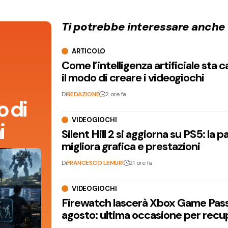
Ti potrebbe interessare anche
ARTICOLO
Come l’intelligenza artificiale sta
il modo di creare i videogiochi
Di
REDAZIONE
2 ore fa
 di
VIDEOGIOCHI
i
Silent Hill 2 si aggiorna su PS5: la p
migliora grafica e prestazioni
Di
FRANCESCO LEMURI
21 ore fa
VIDEOGIOCHI
Firewatch lascerà Xbox Game Pass 
agosto: ultima occasione per recu