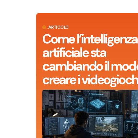
ARTICOLO
Come l’intelligenza
artificiale sta
cambiando il modo
creare i videogioch