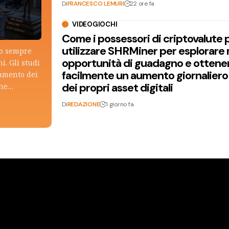
Di
FRANCESCO LEMURI
22 ore fa
VIDEOGIOCHI
Come i possessori di criptovalute
utilizzare SHRMiner per esplorare
lo sempre
opportunità di guadagno e ottene
i. Gli studi
facilmente un aumento giornaliero
tamento dei
dei propri asset digitali
che…
Di
REDAZIONE
1 giorno fa