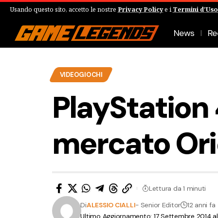
Usando questo sito, accetto le nostre
Privacy Policy
e i
Termini d'Uso
News
Re
VIDEOGIOCHI
PlayStation
mercato Ori
Lettura da 1 minuti
Di
ALESSIO CIALLI
- Senior Editor
12 anni fa
Ultimo Aggiornamento: 17 Settembre 2014 a