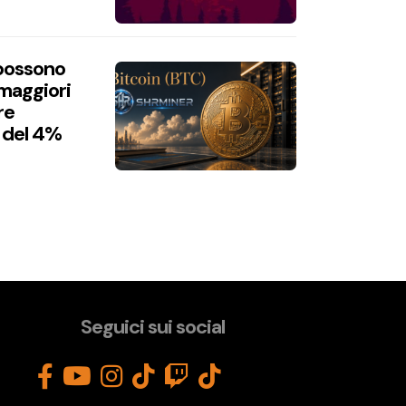
 possono
 maggiori
re
 del 4%
Seguici sui social