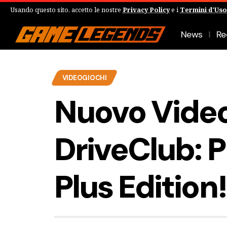
Usando questo sito, accetto le nostre
Privacy Policy
e i
Termini d'Uso
News
Re
VIDEOGIOCHI
Nuovo Video
DriveClub: P
Plus Edition!