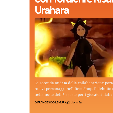
Urahara
La seconda ondata della collaborazione por
nuovi personaggi nell’Item Shop. Il debutto 
nella notte dell’8 agosto per i giocatori italia
Di
FRANCESCO LEMURI
2 giorni fa