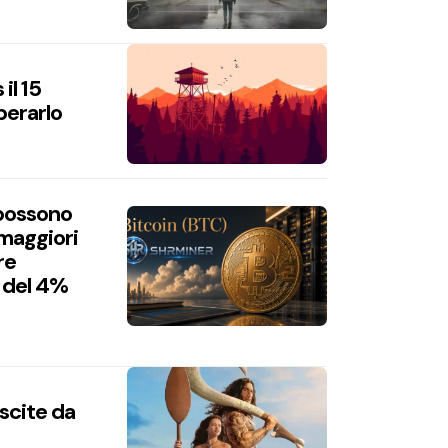
il 15
perarlo
 possono
 maggiori
re
 del 4%
uscite da