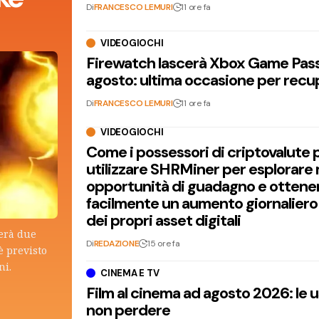
Di
FRANCESCO LEMURI
11 ore fa
VIDEOGIOCHI
Firewatch lascerà Xbox Game Pass 
agosto: ultima occasione per recu
Di
FRANCESCO LEMURI
11 ore fa
VIDEOGIOCHI
Come i possessori di criptovalute
utilizzare SHRMiner per esplorare
opportunità di guadagno e ottene
facilmente un aumento giornaliero
dei propri asset digitali
terà due
Di
REDAZIONE
15 ore fa
è previsto
ni.
CINEMA E TV
Film al cinema ad agosto 2026: le 
non perdere