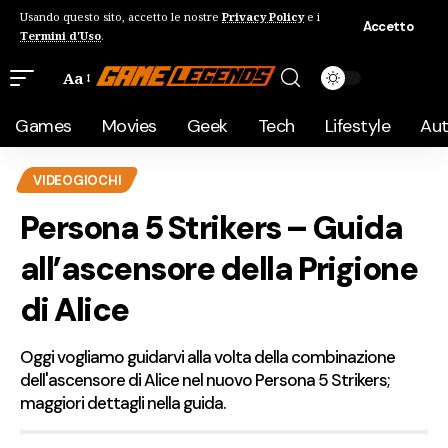
Usando questo sito, accetto le nostre
Privacy Policy
e i
Accetto
Termini d'Uso
.
Aa
Games
Movies
Geek
Tech
Lifestyle
Au
VIDEOGIOCHI
Persona 5 Strikers – Guida
all’ascensore della Prigione
di Alice
Oggi vogliamo guidarvi alla volta della combinazione
dell'ascensore di Alice nel nuovo Persona 5 Strikers;
maggiori dettagli nella guida.