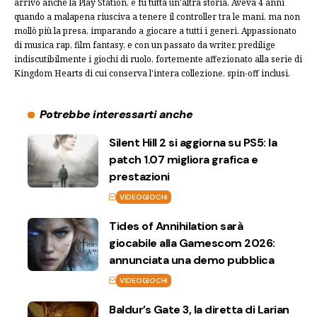
arrivò anche la Play Station, e fu tutta un'altra storia. Aveva 4 anni
quando a malapena riusciva a tenere il controller tra le mani, ma non
mollò più la presa, imparando a giocare a tutti i generi. Appassionato
di musica rap, film fantasy, e con un passato da writer, predilige
indiscutibilmente i giochi di ruolo, fortemente affezionato alla serie di
Kingdom Hearts di cui conserva l'intera collezione, spin-off inclusi.
Potrebbe interessarti anche
Silent Hill 2 si aggiorna su PS5: la
patch 1.07 migliora grafica e
prestazioni
VIDEOGIOCHI
Tides of Annihilation sarà
giocabile alla Gamescom 2026:
annunciata una demo pubblica
VIDEOGIOCHI
Baldur’s Gate 3, la diretta di Larian